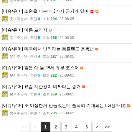
[이슈/유머] 소원을 비는데 3가지 금기가 있어
[2]
웃겨주는매
l
추천
6
l
조회
194
l
26-08-05
[이슈/유머] 이름 꼬라지
웃겨주는매
l
추천
5
l
조회
156
l
26-08-05
[이슈/유머] 미국에서 난리라는 톰홀랜드 운동법
웃겨주는매
l
추천
4
l
조회
187
l
26-08-05
[이슈/유머] 일본 애 둘 48세 유부 코스어
웃겨주는매
l
추천
5
l
조회
222
l
26-08-05
[이슈/유머] 요즘 계란값이 비싸다는 증거
웃겨주는매
l
추천
4
l
조회
169
l
26-08-05
[이슈/유머] 또 이상한거 만들었는데 솔직히 기대되는 LG전자
[1]
웃겨주는매
l
추천
7
l
조회
295
l
26-08-05
<<
<
1
2
3
4
5
>
>>