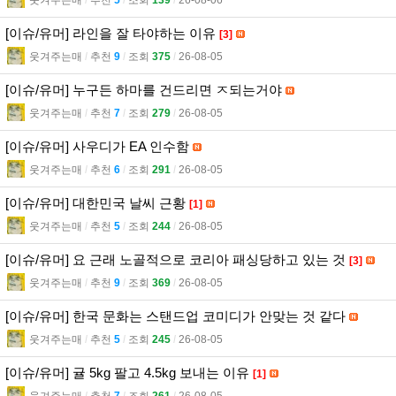
[이슈/유머] 라인을 잘 타야하는 이유
[3]
웃겨주는매
l
추천
9
l
조회
375
l
26-08-05
[이슈/유머] 누구든 하마를 건드리면 ㅈ되는거야
웃겨주는매
l
추천
7
l
조회
279
l
26-08-05
[이슈/유머] 사우디가 EA 인수함
웃겨주는매
l
추천
6
l
조회
291
l
26-08-05
[이슈/유머] 대한민국 날씨 근황
[1]
웃겨주는매
l
추천
5
l
조회
244
l
26-08-05
[이슈/유머] 요 근래 노골적으로 코리아 패싱당하고 있는 것
[3]
웃겨주는매
l
추천
9
l
조회
369
l
26-08-05
[이슈/유머] 한국 문화는 스탠드업 코미디가 안맞는 것 같다
웃겨주는매
l
추천
5
l
조회
245
l
26-08-05
[이슈/유머] 귤 5kg 팔고 4.5kg 보내는 이유
[1]
웃겨주는매
l
추천
7
l
조회
261
l
26-08-05