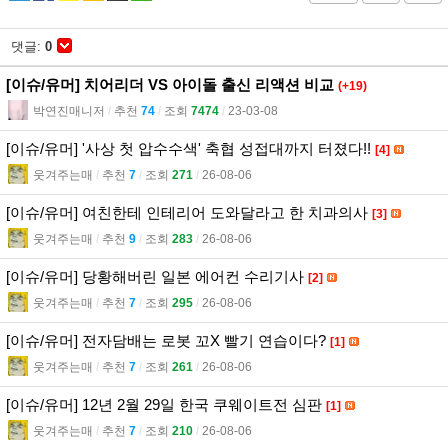
댓글:
0
[이슈/유머] 치어리더 VS 아이돌 출신 리액션 비교
(+19)
박연진매니저
l
추천
74
l
조회
7474
l
23-03-08
[이슈/유머] '사상 첫 압수수색' 축협 성접대까지 터졌다!!
[4]
웃겨주는매
l
추천
7
l
조회
271
l
26-08-06
[이슈/유머] 여친한테 인테리어 도와달라고 한 치과의사
[3]
웃겨주는매
l
추천
9
l
조회
283
l
26-08-06
[이슈/유머] 당황해버린 일본 에어컨 수리기사
[2]
웃겨주는매
l
추천
7
l
조회
295
l
26-08-06
[이슈/유머] 전자담배는 로봇 꼬X 빨기 연습이다?
[1]
웃겨주는매
l
추천
7
l
조회
261
l
26-08-06
[이슈/유머] 12년 2월 29일 한국 쿠웨이트전 심판
[1]
웃겨주는매
l
추천
7
l
조회
210
l
26-08-06