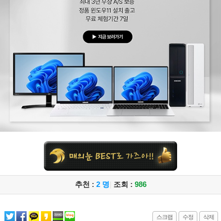
추천 :
2 명
|
조회 :
986
스크랩
수정
삭제