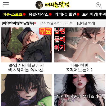
이슈·스포츠
움짤·저장소
리퍼PC·할인
프리미엄[후원
[이슈/유머/정보/남성부]
[스포츠/결과/하이라이트]
[전체글 보기]