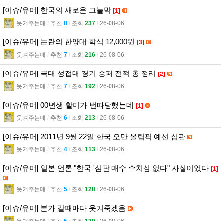
[이슈/유머] 한국의 새로운 그늘막
[1]
웃겨주는매
l
추천
8
l
조회
237
l
26-08-06
[이슈/유머] 논란의 한양대 학식 12,000원
[3]
웃겨주는매
l
추천
7
l
조회
216
l
26-08-06
[이슈/유머] 국대 성접대 경기 승패 전적 총 정리
[2]
웃겨주는매
l
추천
7
l
조회
192
l
26-08-06
[이슈/유머] 00년생 할미가 번따당했는데
[1]
웃겨주는매
l
추천
6
l
조회
213
l
26-08-06
[이슈/유머] 2011년 9월 22일 한국 오만 올림픽 예선 심판
웃겨주는매
l
추천
4
l
조회
113
l
26-08-06
[이슈/유머] 일본 언론 "한국 '심판 매수 수치심 없다" 사실이었다
[1]
웃겨주는매
l
추천
5
l
조회
128
l
26-08-06
[이슈/유머] 본가 갈때마다 웃겨죽겠음
웃겨주는매
l
추천
5
l
조회
139
l
26-08-06