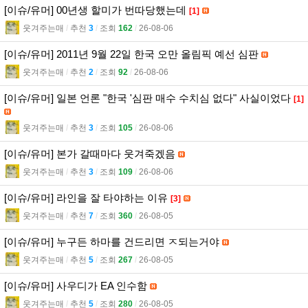
[이슈/유머] 00년생 할미가 번따당했는데
[1]
웃겨주는매
l
추천
3
l
조회
162
l
26-08-06
[이슈/유머] 2011년 9월 22일 한국 오만 올림픽 예선 심판
웃겨주는매
l
추천
2
l
조회
92
l
26-08-06
[이슈/유머] 일본 언론 "한국 '심판 매수 수치심 없다" 사실이었다
[1]
웃겨주는매
l
추천
3
l
조회
105
l
26-08-06
[이슈/유머] 본가 갈때마다 웃겨죽겠음
웃겨주는매
l
추천
3
l
조회
109
l
26-08-06
[이슈/유머] 라인을 잘 타야하는 이유
[3]
웃겨주는매
l
추천
7
l
조회
360
l
26-08-05
[이슈/유머] 누구든 하마를 건드리면 ㅈ되는거야
웃겨주는매
l
추천
5
l
조회
267
l
26-08-05
[이슈/유머] 사우디가 EA 인수함
웃겨주는매
l
추천
5
l
조회
280
l
26-08-05