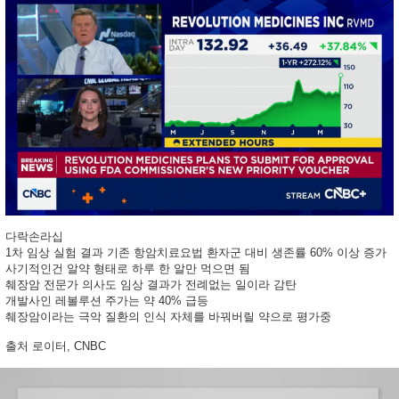
다락손라십
1차 임상 실험 결과 기존 항암치료요법 환자군 대비 생존률 60% 이상 증가
사기적인건 알약 형태로 하루 한 알만 먹으면 됨
췌장암 전문가 의사도 임상 결과가 전례없는 일이라 감탄
개발사인 레볼루션 주가는 약 40% 급등
췌장암이라는 극악 질환의 인식 자체를 바꿔버릴 약으로 평가중
출처 로이터, CNBC