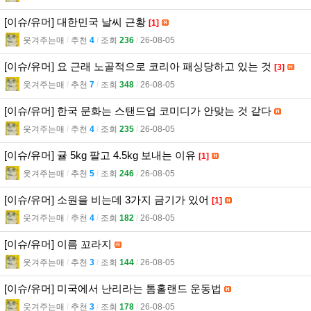
[이슈/유머] 대한민국 날씨 근황
[1]
웃겨주는매
l
추천
4
l
조회
236
l
26-08-05
[이슈/유머] 요 근래 노골적으로 코리아 패싱당하고 있는 것
[3]
웃겨주는매
l
추천
7
l
조회
348
l
26-08-05
[이슈/유머] 한국 문화는 스탠드업 코미디가 안맞는 것 같다
웃겨주는매
l
추천
4
l
조회
235
l
26-08-05
[이슈/유머] 귤 5kg 팔고 4.5kg 보내는 이유
[1]
웃겨주는매
l
추천
5
l
조회
246
l
26-08-05
[이슈/유머] 소원을 비는데 3가지 금기가 있어
[1]
웃겨주는매
l
추천
4
l
조회
182
l
26-08-05
[이슈/유머] 이름 꼬라지
웃겨주는매
l
추천
3
l
조회
144
l
26-08-05
[이슈/유머] 미국에서 난리라는 톰홀랜드 운동법
웃겨주는매
l
추천
3
l
조회
178
l
26-08-05