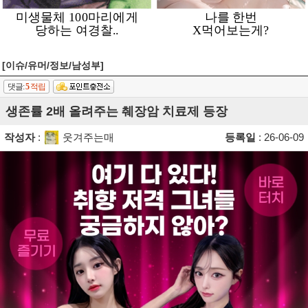
[이슈/유머/정보/남성부]
댓글:
5
적립
생존률 2배 올려주는 췌장암 치료제 등장
작성자
:
웃겨주는매
등록일
: 26-06-09