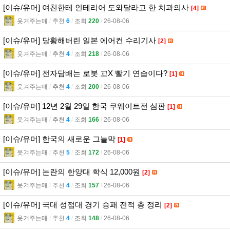
[이슈/유머] 여친한테 인테리어 도와달라고 한 치과의사
[4]
웃겨주는매
l
추천
6
l
조회
220
l
26-08-06
[이슈/유머] 당황해버린 일본 에어컨 수리기사
[2]
웃겨주는매
l
추천
4
l
조회
218
l
26-08-06
[이슈/유머] 전자담배는 로봇 꼬X 빨기 연습이다?
[1]
웃겨주는매
l
추천
4
l
조회
200
l
26-08-06
[이슈/유머] 12년 2월 29일 한국 쿠웨이트전 심판
[1]
웃겨주는매
l
추천
4
l
조회
166
l
26-08-06
[이슈/유머] 한국의 새로운 그늘막
[1]
웃겨주는매
l
추천
5
l
조회
172
l
26-08-06
[이슈/유머] 논란의 한양대 학식 12,000원
[2]
웃겨주는매
l
추천
4
l
조회
157
l
26-08-06
[이슈/유머] 국대 성접대 경기 승패 전적 총 정리
[2]
웃겨주는매
l
추천
4
l
조회
148
l
26-08-06