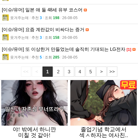
[이슈/유머] 일본 애 둘 48세 유부 코스어
웃겨주는매
l
추천
3
l
조회
198
l
26-08-05
[이슈/유머] 요즘 계란값이 비싸다는 증거
웃겨주는매
l
추천
3
l
조회
158
l
26-08-05
[이슈/유머] 또 이상한거 만들었는데 솔직히 기대되는 LG전자
[1]
웃겨주는매
l
추천
5
l
조회
285
l
26-08-05
<<
<
1
2
3
4
5
>
>>