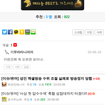
추천 :
3 명
|
조회 :
922
스크랩
수정
삭제
댓글:
1
기무라타나자어
26-06-10
이런건왜 꼭 오르면 보이냐..
수정
삭제
답글
[이슈/유머] 성인 엑셀방송 수위 조절 실패로 방송정지 당함
(+19)
박연진매니저
l
추천
74
l
조회
7474
l
23-03-08
[이슈/유머] '사상 첫 압수수색' 축협 성접대까지 터졌다!!
[4]
웃겨주는매
l
추천
4
l
조회
203
l
26-08-06