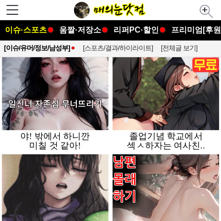
이슈·스포츠
움짤·저장소
리퍼PC·할인
프리미엄[후원
[이슈/유머/정보/남성부]
[스포츠/결과/하이라이트]
[전체글 보기]