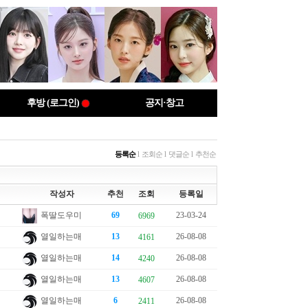
후방 (로그인)
공지·창고
등록순
l
조회순
l
댓글순
l
추천순
작성자
추천
조회
등록일
폭딸도우미
69
23-03-24
6969
열일하는매
13
26-08-08
4161
열일하는매
14
26-08-08
4240
열일하는매
13
26-08-08
4607
열일하는매
6
26-08-08
2411