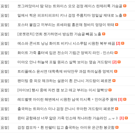
[움짤]
쪼그려앉아서 땀 닦는 트와이스 모모 검정 레이스 란제리룩 가슴골
[움짤]
밑에서 찍은 피프티피프티 키나 검정 주름치마 엉밑살 제대로 노출
[움짤]
포스터 붙잡고 끼부리는 르세라핌 홍은채 청바지 엉덩이 뒤태
[움짤]
[로켓펀치] 연희 젠가하면서 방심한 가슴골 빼꼼 노출
[움짤]
에스파 콘서트 닝닝 화이트 비키니 시스루탑 시원한 복부 배꼽
[2]
[움짤]
화이트 가죽 홀터넥 입은 전소미 기립근 엉벅지 라인 - 인스타
[움짤]
미야오 안나 하늘색 프릴 원피스 살짝 보이는 옆슴 겨드랑이
[2]
[움짤]
트리플에스 윤서연 대학축제 바닥안무 과잠 하의실종 엉벅지
[움짤]
팬미팅 중 외모 체크하는 설윤이 흰 끈나시 겨드랑이 페로몬
[움짤]
[아이브] 행사 중에 자컨 캠 보고 애교 부리는 이서 얼빡샷
[움짤]
레드벨벳 아이린 해변에서 시원한 남색 미시룩 + 인어공주 몸매
[1]
[움짤]
출국하는 트와이스 미나 검정 끈나시 우아한 겨드랑이 페로몬
[움짤]
윈터 공항패션 너무 얇은 가죽 민소매 적나라한 가슴라인 ㅗㅜㅑ
[1]
[움짤]
검정 캡모자 + 흰 반팔티 입고 출국하는 아이유 은근한 봉긋함