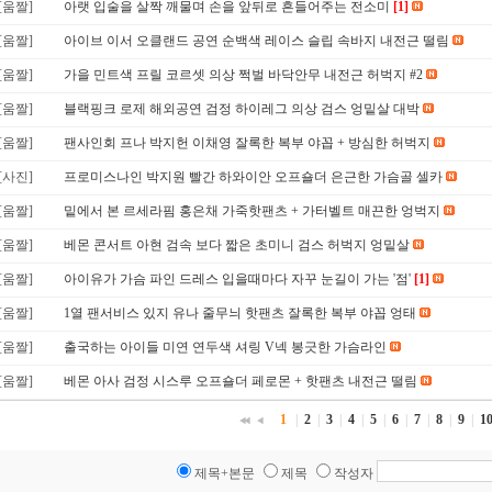
[움짤]
아랫 입술을 살짝 깨물며 손을 앞뒤로 흔들어주는 전소미
[1]
[움짤]
아이브 이서 오클랜드 공연 순백색 레이스 슬립 속바지 내전근 떨림
[움짤]
가을 민트색 프릴 코르셋 의상 쩍벌 바닥안무 내전근 허벅지 #2
[움짤]
블랙핑크 로제 해외공연 검정 하이레그 의상 검스 엉밑살 대박
[움짤]
팬사인회 프나 박지헌 이채영 잘록한 복부 야꼽 + 방심한 허벅지
[사진]
프로미스나인 박지원 빨간 하와이안 오프숄더 은근한 가슴골 셀카
[움짤]
밑에서 본 르세라핌 홍은채 가죽핫팬츠 + 가터벨트 매끈한 엉벅지
[움짤]
베몬 콘서트 아현 검속 보다 짧은 초미니 검스 허벅지 엉밑살
[움짤]
아이유가 가슴 파인 드레스 입을때마다 자꾸 눈길이 가는 '점'
[1]
[움짤]
1열 팬서비스 있지 유나 줄무늬 핫팬츠 잘록한 복부 야꼽 엉태
[움짤]
출국하는 아이들 미연 연두색 셔링 V넥 봉긋한 가슴라인
[움짤]
베몬 아사 검정 시스루 오프숄더 페로몬 + 핫팬츠 내전근 떨림
1
|
2
|
3
|
4
|
5
|
6
|
7
|
8
|
9
|
1
제목+본문
제목
작성자