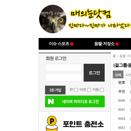
이슈·스포츠
움짤·저장소
홈
>
움짤·저
[걸그룹/
전체
사
번호
ID
비번
자동
추천
8686
8685
8684
8683