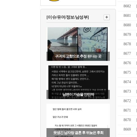
8682
8681
[이슈/유머/정보/남성부]
8680
8679
8678
8677
귀귀의 고향으로 추정 된다는 곳
8676
8675
8674
8673
남편이 가슴을 안만져
8672
8671
8670
8669
못생긴 남자랑 결혼 후 뒤늦은 후회