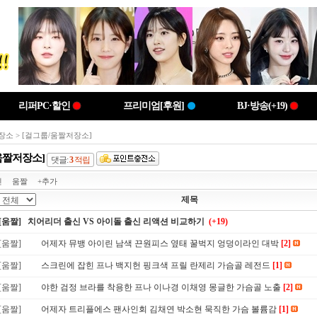
리퍼PC·할인
프리미엄[후원]
BJ·방송(+19)
장소
> [걸그룹/움짤저장소]
움짤저장소]
댓글:
3
적립
진
움짤
+추가
제목
[움짤] 치어리더 출신 VS 아이돌 출신 리액션 비교하기
(+19)
[움짤]
어제자 뮤뱅 아이린 남색 끈원피스 옆태 꿀벅지 엉덩이라인 대박
[2]
[움짤]
스크린에 잡힌 프나 백지헌 핑크색 프릴 란제리 가슴골 레전드
[1]
[움짤]
야한 검정 브라를 착용한 프나 이나경 이채영 몽글한 가슴골 노출
[2]
[움짤]
어제자 트리플에스 팬사인회 김채연 박소현 묵직한 가슴 볼륨감
[1]