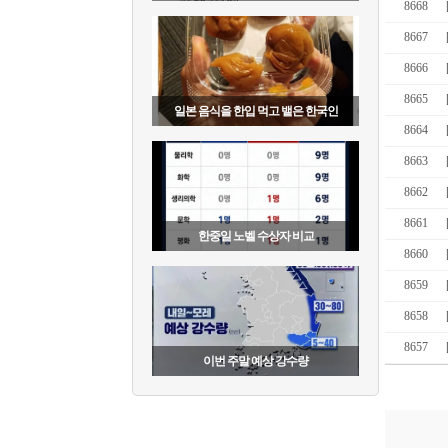
8668
8667
8666
8665
일본 음식을 한입 먹고 뱉은 한국인
8664
8663
8662
8661
한중일 노벨 수상자 비교
8660
8659
8658
8657
이번 주말 예상 강수량