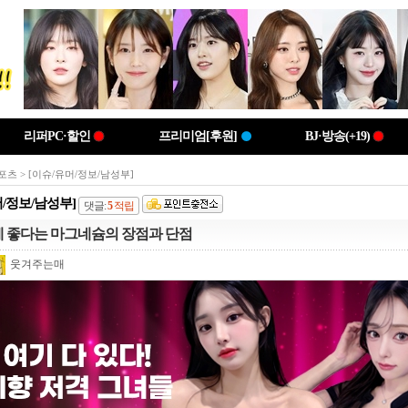
리퍼PC·할인
프리미엄[후원]
BJ·방송(+19)
포츠
> [이슈/유머/정보/남성부]
머/정보/남성부]
댓글:
5
적립
 좋다는 마그네슘의 장점과 단점
웃겨주는매