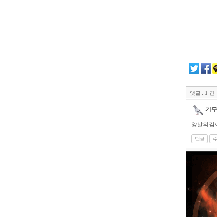
댓글 :
1
건
기무
양날의검
답글