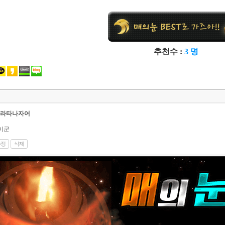
추천수 :
3 명
라타나자어
이군
수정
삭제