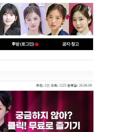
후방 (로그인)
공지·창고
3건
1223
26-06-08
추천:
조회:
등록일: