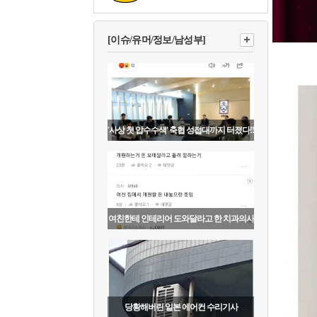
[이슈/유머/정보/남성부]
'사상 첫 압수수색' 축협 성접대까지 터졌다!!
여친한테 인테리어 도와달라고 한 치과의사
당황해버린 일본 에어컨 수리기사