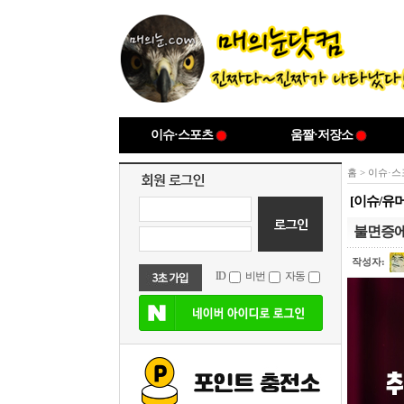
이슈·스포츠
움짤·저장소
홈
>
이슈·스
[이슈/유
불면증에
작성자:
ID
비번
자동