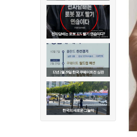
전자담배는 로봇 꼬X 빨기 연습이다?
12년 2월 29일 한국 쿠웨이트전 심판
한국의 새로운 그늘막