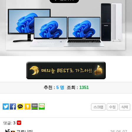
추천 :
5 명
|
조회 :
1351
스크랩
수정
삭제
댓글:
3
고로니미
26-06-07