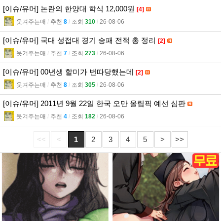
[이슈/유머] 논란의 한양대 학식 12,000원
[4]
웃겨주는매
l
추천
8
l
조회
310
l
26-08-06
[이슈/유머] 국대 성접대 경기 승패 전적 총 정리
[2]
웃겨주는매
l
추천
7
l
조회
273
l
26-08-06
[이슈/유머] 00년생 할미가 번따당했는데
[2]
웃겨주는매
l
추천
8
l
조회
305
l
26-08-06
[이슈/유머] 2011년 9월 22일 한국 오만 올림픽 예선 심판
웃겨주는매
l
추천
4
l
조회
182
l
26-08-06
<<
<
1
2
3
4
5
>
>>