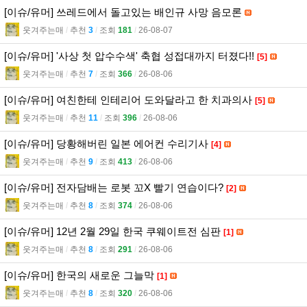
[이슈/유머] 쓰레드에서 돌고있는 배인규 사망 음모론
웃겨주는매
l
추천
3
l
조회
181
l
26-08-07
[이슈/유머] '사상 첫 압수수색' 축협 성접대까지 터졌다!!
[5]
웃겨주는매
l
추천
7
l
조회
366
l
26-08-06
[이슈/유머] 여친한테 인테리어 도와달라고 한 치과의사
[5]
웃겨주는매
l
추천
11
l
조회
396
l
26-08-06
[이슈/유머] 당황해버린 일본 에어컨 수리기사
[4]
웃겨주는매
l
추천
9
l
조회
413
l
26-08-06
[이슈/유머] 전자담배는 로봇 꼬X 빨기 연습이다?
[2]
웃겨주는매
l
추천
8
l
조회
374
l
26-08-06
[이슈/유머] 12년 2월 29일 한국 쿠웨이트전 심판
[1]
웃겨주는매
l
추천
8
l
조회
291
l
26-08-06
[이슈/유머] 한국의 새로운 그늘막
[1]
웃겨주는매
l
추천
8
l
조회
320
l
26-08-06