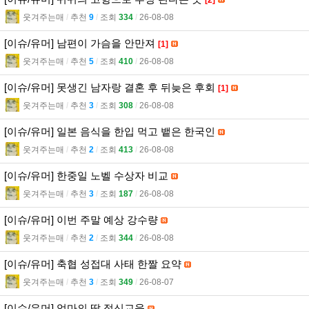
웃겨주는매
l
추천
9
l
조회
334
l
26-08-08
[이슈/유머] 남편이 가슴을 안만져
[1]
웃겨주는매
l
추천
5
l
조회
410
l
26-08-08
[이슈/유머] 못생긴 남자랑 결혼 후 뒤늦은 후회
[1]
웃겨주는매
l
추천
3
l
조회
308
l
26-08-08
[이슈/유머] 일본 음식을 한입 먹고 뱉은 한국인
웃겨주는매
l
추천
2
l
조회
413
l
26-08-08
[이슈/유머] 한중일 노벨 수상자 비교
웃겨주는매
l
추천
3
l
조회
187
l
26-08-08
[이슈/유머] 이번 주말 예상 강수량
웃겨주는매
l
추천
2
l
조회
344
l
26-08-08
[이슈/유머] 축협 성접대 사태 한짤 요약
웃겨주는매
l
추천
3
l
조회
349
l
26-08-07
[이슈/유머] 엄마의 딸 정신교육