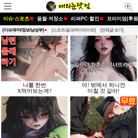
이슈·스포츠
움짤·저장소
리퍼PC·할인
프리미엄[후원
[이슈/유머/정보/남성부]
[스포츠/결과/하이라이트]
[전체글 보기]