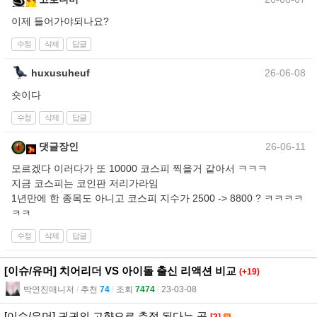
이제 들어가야되나요?
수정
삭제
답글
huxusuheuf
26-06-08
숏이다
수정
삭제
답글
댓글장인
26-06-11
모르겠다 이러다가 또 10000 코스피 찍을거 같아서 ㅋㅋㅋ
지금 코스피는 코인판 저리가라임
1년만에 한 종목도 아니고 코스피 지수가 2500 -> 8800 ? ㅋㅋㅋㅋ
ㅋㅋ
수정
삭제
답글
[이슈/유머] 치어리더 VS 아이돌 출신 리액션 비교
(+19)
박연진매니저
l
추천
74
l
조회
7474
l
23-03-08
[이슈/유머] 귀귀의 고향으로 추정 된다는 곳
[2]