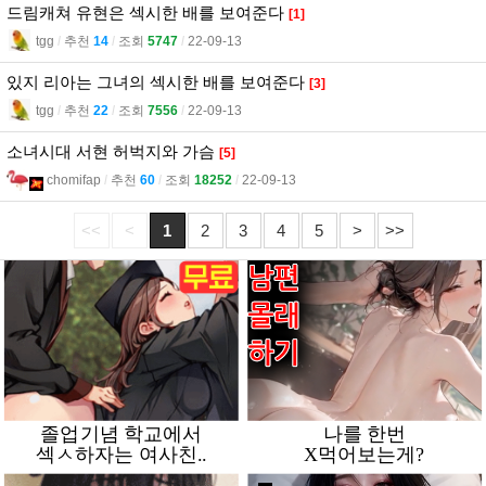
드림캐쳐 유현은 섹시한 배를 보여준다
[1]
tgg
l
추천
14
l
조회
5747
l
22-09-13
있지 리아는 그녀의 섹시한 배를 보여준다
[3]
tgg
l
추천
22
l
조회
7556
l
22-09-13
소녀시대 서현 허벅지와 가슴
[5]
chomifap
l
추천
60
l
조회
18252
l
22-09-13
<<
<
1
2
3
4
5
>
>>