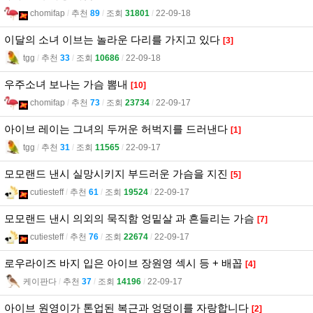
chomifap
l
추천
89
l
조회
31801
l
22-09-18
이달의 소녀 이브는 놀라운 다리를 가지고 있다
[3]
tgg
l
추천
33
l
조회
10686
l
22-09-18
우주소녀 보나는 가슴 뽐내
[10]
chomifap
l
추천
73
l
조회
23734
l
22-09-17
아이브 레이는 그녀의 두꺼운 허벅지를 드러낸다
[1]
tgg
l
추천
31
l
조회
11565
l
22-09-17
모모랜드 낸시 실망시키지 부드러운 가슴을 지진
[5]
cutiesteff
l
추천
61
l
조회
19524
l
22-09-17
모모랜드 낸시 의외의 묵직함 엉밑살 과 흔들리는 가슴
[7]
cutiesteff
l
추천
76
l
조회
22674
l
22-09-17
로우라이즈 바지 입은 아이브 장원영 섹시 등 + 배꼽
[4]
케이판다
l
추천
37
l
조회
14196
l
22-09-17
아이브 원영이가 톤업된 복근과 엉덩이를 자랑합니다
[2]