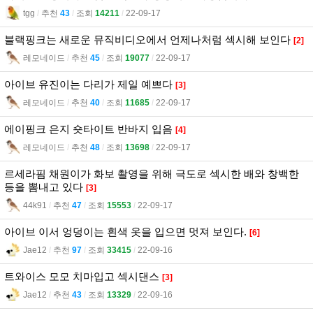
tgg
l
추천
43
l
조회
14211
l
22-09-17
블랙핑크는 새로운 뮤직비디오에서 언제나처럼 섹시해 보인다
[2]
레모네이드
l
추천
45
l
조회
19077
l
22-09-17
아이브 유진이는 다리가 제일 예쁘다
[3]
레모네이드
l
추천
40
l
조회
11685
l
22-09-17
에이핑크 은지 숏타이트 반바지 입음
[4]
레모네이드
l
추천
48
l
조회
13698
l
22-09-17
르세라핌 채원이가 화보 촬영을 위해 극도로 섹시한 배와 창백한
등을 뽐내고 있다
[3]
44k91
l
추천
47
l
조회
15553
l
22-09-17
아이브 이서 엉덩이는 흰색 옷을 입으면 멋져 보인다.
[6]
Jae12
l
추천
97
l
조회
33415
l
22-09-16
트와이스 모모 치마입고 섹시댄스
[3]
Jae12
l
추천
43
l
조회
13329
l
22-09-16