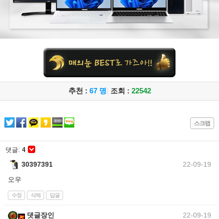
추천 :
67 명
|
조회 :
22542
스크랩
댓글:
4
30397391
22-09-19
오우
수정
삭제
답글
댓글장인
22-09-19