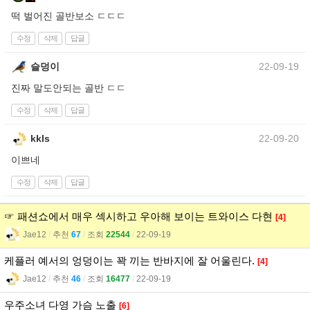
떡 벌어진 골반보소 ㄷㄷㄷ
수정
삭제
답글
슬덩이
22-09-19
진짜 말도안되는 골반 ㄷㄷ
수정
삭제
답글
kkls
22-09-20
이쁘네
수정
삭제
답글
☞ 패션쇼에서 매우 섹시하고 우아해 보이는 트와이스 다현
[4]
Jae12
l
추천
67
l
조회
22544
l
22-09-19
케플러 예서의 엉덩이는 꽉 끼는 반바지에 잘 어울린다.
[4]
Jae12
l
추천
46
l
조회
16477
l
22-09-19
우주소녀 다영 가슴 노출
[6]