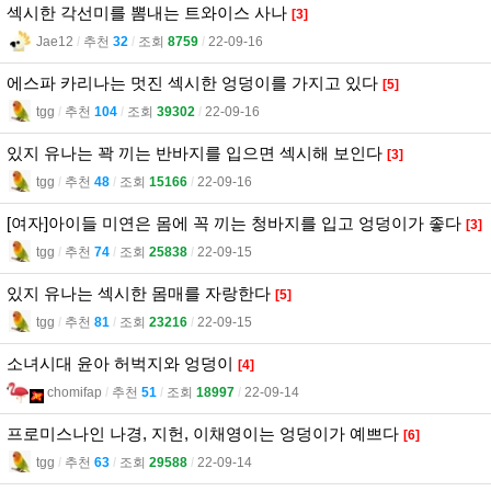
섹시한 각선미를 뽐내는 트와이스 사나
[3]
Jae12
l
추천
32
l
조회
8759
l
22-09-16
에스파 카리나는 멋진 섹시한 엉덩이를 가지고 있다
[5]
tgg
l
추천
104
l
조회
39302
l
22-09-16
있지 유나는 꽉 끼는 반바지를 입으면 섹시해 보인다
[3]
tgg
l
추천
48
l
조회
15166
l
22-09-16
[여자]아이들 미연은 몸에 꼭 끼는 청바지를 입고 엉덩이가 좋다
[3]
tgg
l
추천
74
l
조회
25838
l
22-09-15
있지 유나는 섹시한 몸매를 자랑한다
[5]
tgg
l
추천
81
l
조회
23216
l
22-09-15
소녀시대 윤아 허벅지와 엉덩이
[4]
chomifap
l
추천
51
l
조회
18997
l
22-09-14
프로미스나인 나경, 지헌, 이채영이는 엉덩이가 예쁘다
[6]
tgg
l
추천
63
l
조회
29588
l
22-09-14