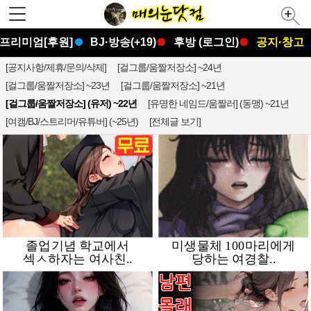
프리미엄[후원]
BJ·방송(+19)
후방 (로그인)
공지·창고
[공지사항/제휴/문의/삭제]
[걸그룹/움짤저장소] ~24년
[걸그룹/움짤저장소] ~23년
[걸그룹/움짤저장소] ~21년
[걸그룹/움짤저장소] (유저) ~22년
[유명한 네임드/움짤러] (동맹) ~21년
[여캠/BJ/스트리머/유튜버] (~25년)
[전체글 보기]