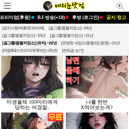
프리미엄[후원]
BJ·방송(+19)
후방 (로그인)
공지·창고
[공지사항/제휴/문의/삭제]
[걸그룹/움짤저장소] ~24년
[걸그룹/움짤저장소] ~23년
[걸그룹/움짤저장소] ~21년
[걸그룹/움짤저장소] (유저) ~22년
[유명한 네임드/움짤러] (동맹) ~21년
[여캠/BJ/스트리머/유튜버] (~25년)
[전체글 보기]