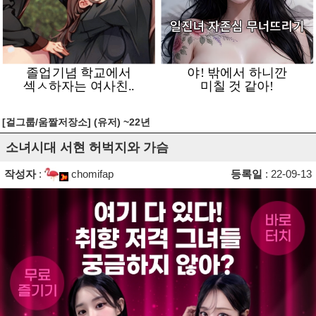
[걸그룹/움짤저장소] (유저) ~22년
소녀시대 서현 허벅지와 가슴
작성자
:
chomifap
등록일
: 22-09-13