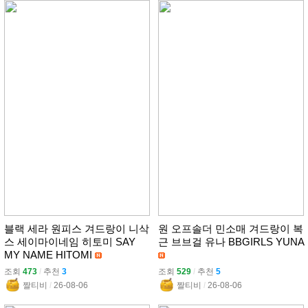
블랙 세라 원피스 겨드랑이 니삭
원 오프솔더 민소매 겨드랑이 복
스 세이마이네임 히토미 SAY
근 브브걸 유나 BBGIRLS YUNA
MY NAME HITOMI
조회
473
l
추천
3
조회
529
l
추천
5
짤티비
l
26-08-06
짤티비
l
26-08-06