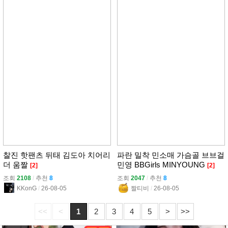
찰진 핫팬츠 뒤태 김도아 치어리
파란 밀착 민소매 가슴골 브브걸
더 움짤
민영 BBGirls MINYOUNG
[2]
[2]
조회
2108
l
추천
8
조회
2047
l
추천
8
KKonG
l
26-08-05
짤티비
l
26-08-05
<<
<
1
2
3
4
5
>
>>