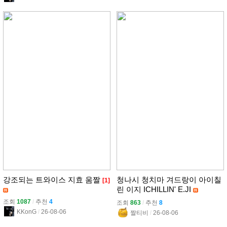
강조되는 트와이스 지효 움짤
청나시 청치마 겨드랑이 아이칠
[1]
린 이지 ICHILLIN' E.JI
조회
1087
l
추천
4
조회
863
l
추천
8
KKonG
l
26-08-06
짤티비
l
26-08-06