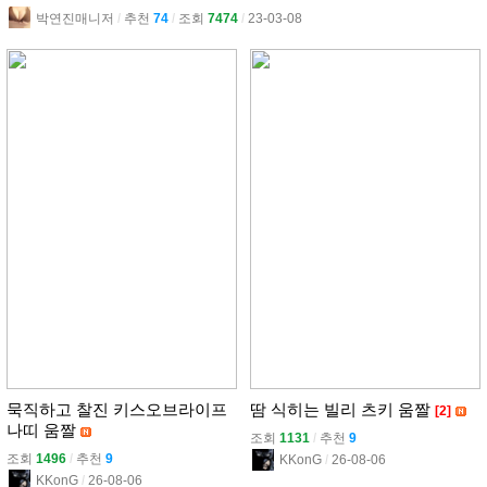
박연진매니저
l
추천
74
l
조회
7474
l
23-03-08
묵직하고 찰진 키스오브라이프
땀 식히는 빌리 츠키 움짤
[2]
나띠 움짤
조회
1131
l
추천
9
조회
1496
l
추천
9
KKonG
l
26-08-06
KKonG
l
26-08-06