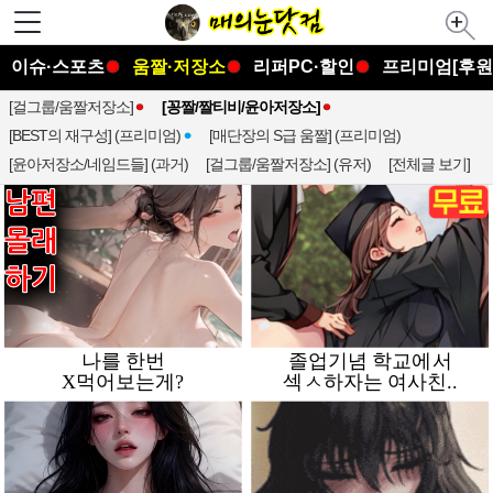
이슈·스포츠
움짤·저장소
리퍼PC·할인
프리미엄[후원
[걸그룹/움짤저장소]
[꽁짤/짤티비/윤아저장소]
[BEST의 재구성] (프리미엄)
[매단장의 S급 움짤] (프리미엄)
[윤아저장소/네임드들] (과거)
[걸그룹/움짤저장소] (유저)
[전체글 보기]