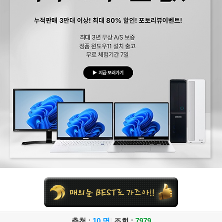
추천 :
10 명
|
조회 :
7979