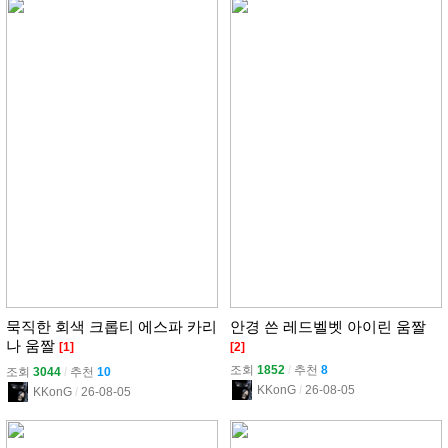
묵직한 회색 크롭티 에스파 카리
안경 쓴 레드벨벳 아이린 움짤
나 움짤
[1]
[2]
조회
1852
l
추천
8
조회
3044
l
추천
10
KKonG
l
26-08-05
KKonG
l
26-08-05