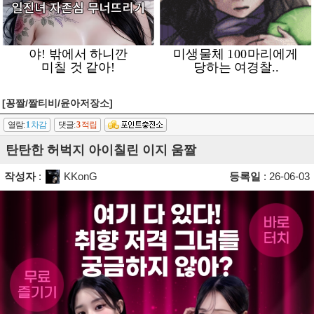
[꽁짤/짤티비/윤아저장소]
열람:
1
차감
댓글:
3
적립
탄탄한 허벅지 아이칠린 이지 움짤
작성자
:
KKonG
등록일
: 26-06-03