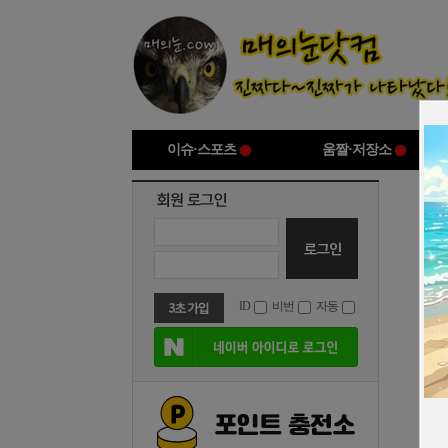
이슈·스포츠
움짤·저장소
ID
비번
자동