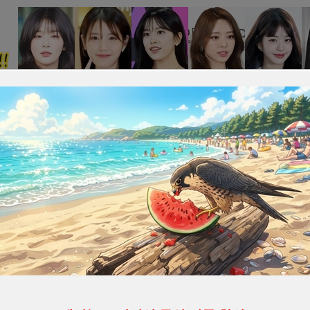
리퍼PC·할인
프리미엄[후원]
BJ·방송(+19)