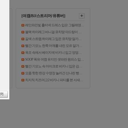
[여캠/BJ/스트리머/유튜버]
레인와인빛 홀터넥 드레스 입은 그릴래영 옆슴 다삐져나옴
짤
블랙 하이레그 바니걸 유치땅 야드랑이 야벅지 활짝 오픈
봉긋 가슴 흰티 야구배우는 QWER 쵸단 CHODAN
갈색 스트랩 하이레그 입은 유치땅 알가슴골 야드랑이 야꼽
프릴 튜브탑 봉긋 가슴 아이칠린 재키 ICHILLIN JACKIE
빨간 기모노 한쪽 어깨를 내린 모르 알가슴골 밑캠 엉밑살
욕조 속에서 베이지색 비키니 입고 엉덩이 흔드는 샘승아
SOOP 폭유 여캠 유지민 샛파란 원피스 입고 '슴램덩크'
움짤
빨간 기모노 속 마이크로 비키니 입은 김하선 파멸적인 가슴골
요즘 핫한 한강 수영장 놀러간 신나린 빵댕이 보소
크롭 끈나시 청바지 핏 아이칠린 지윤 ICHILLIN’ JIYOON
치지직 치즈여고2 비키니 파티를 본 서새봄 반응