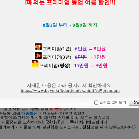
[매의눈 프리미엄 등업 여름 할인!!]
그룹/움짤저장소]
[꽁짤/짤티비/윤아저장소]
8월1일 부터
~ 8월9일 까지
어제자 뮤뱅 아이린 남색 끈원피스 옆태 꿀벅지 엉덩이라인 대박
하얀 속바지 뒤태 브브걸 민영 움짤
스크린에 잡힌 프나 백지헌 핑크색 프릴 란제리 가슴골 레전드
찰진 핫팬츠 뒤태 김진아 치어리더 움
야한 검정 브라를 착용한 프나 이나경 이채영 몽글한 가슴골 노출
프리미엄
(1년)
:
6만원
→
5만원
어제자 트리플에스 팬사인회 김채연 박소현 묵직한 가슴 볼륨감
프리미엄
(3년)
:
9
만원
→
7만원
쪼그려앉아서 땀 닦는 트와이스 모모 검정 레이스 란제리룩 가슴골
타이트한 뒤태 라인 츄 움짤
밑에서 찍은 피프티피프티 키나 검정 주름치마 엉밑살 제대로 노출
속바지도 짧은 피프티피프티 키나 움짤
프리미엄
(평생)
:
15
만원
→
9만원
포스터 붙잡고 끼부리는 르세라핌 홍은채 청바지 엉덩이 뒤태
탄력에 매끈한 키스오브라이프 쥴리 
[로켓펀치] 연희 젠가하면서 방심한 가슴골 빼꼼 노출
벌어진 자켓 틈 아이칠린 주니 움짤
자세한 내용은 아래 공지에서 확인하세요
에스파 콘서트 닝닝 화이트 비키니 시스루탑 시원한 복부 배꼽
https://www.heye.kr/board/index.html?id=premium
일주일 그만보기
 수집한 사진,캡쳐,움짤 등을
펌/공유
합니다.
리꾼들에 의해
대중화된
컨텐츠들만
다루고 있으며,
특정인물/단체에 정신적,재산적 손해를 끼칠 의도는 없습니다.
시물중단을 요청하시면, [24시간]안에
즉시
처리해드립니다.
(매의눈의 게시물로 인해 불편함을
느끼셨다면,
진심
으로
사과
말씀
드립니다.
)