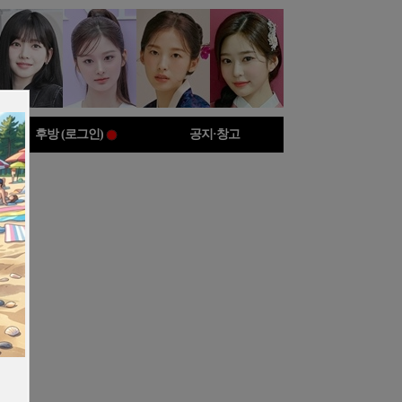
후방 (로그인)
공지·창고