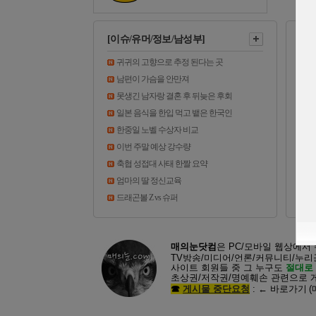
[이슈/유머/정보/남성부]
[걸
귀귀의 고향으로 추정 된다는 곳
남편이 가슴을 안만져
못생긴 남자랑 결혼 후 뒤늦은 후회
일본 음식을 한입 먹고 뱉은 한국인
한중일 노벨 수상자 비교
이번 주말 예상 강수량
축협 성접대 사태 한짤 요약
엄마의 딸 정신교육
드래곤볼 Z vs 슈퍼
매의눈닷컴
은 PC/모바일 웹상에서
TV방송/미디어/언론/커뮤니티/누
사이트 회원들 중 그 누구도
절대로
초상권/저작권/명예훼손 관련으로 게
☎
게시물 중단요청
: ←
바로가기