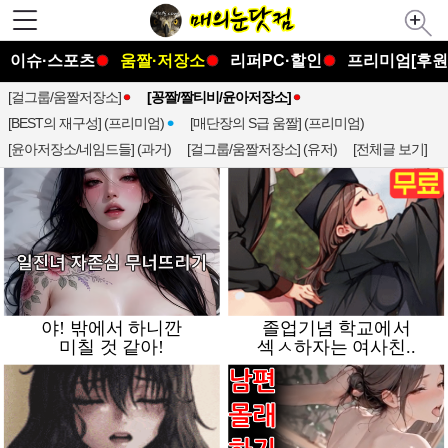
이슈·스포츠
움짤·저장소
리퍼PC·할인
프리미엄[후원
[걸그룹/움짤저장소]
[꽁짤/짤티비/윤아저장소]
[BEST의 재구성] (프리미엄)
[매단장의 S급 움짤] (프리미엄)
[윤아저장소/네임드들] (과거)
[걸그룹/움짤저장소] (유저)
[전체글 보기]