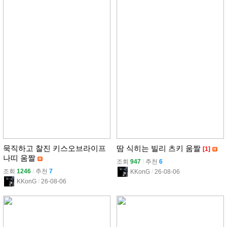
묵직하고 찰진 키스오브라이프
땀 식히는 빌리 츠키 움짤
[1]
나띠 움짤
조회
947
l
추천
6
조회
1246
l
추천
7
KKonG
l
26-08-06
KKonG
l
26-08-06