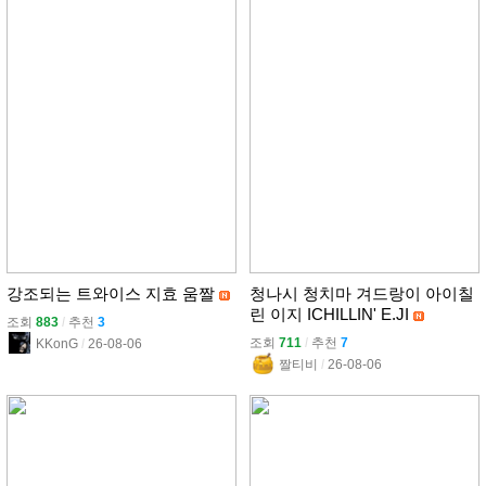
강조되는 트와이스 지효 움짤
청나시 청치마 겨드랑이 아이칠
린 이지 ICHILLIN' E.JI
조회
883
l
추천
3
조회
711
l
추천
7
KKonG
l
26-08-06
짤티비
l
26-08-06