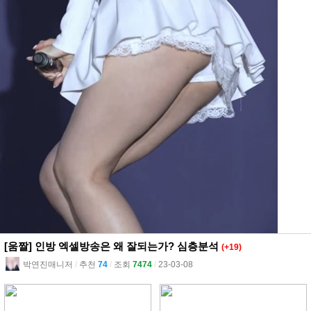
[움짤] 인방 엑셀방송은 왜 잘되는가? 심층분석
(+19)
박연진매니저
l
추천
74
l
조회
7474
l
23-03-08