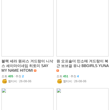
블랙 세라 원피스 겨드랑이 니삭
원 오프솔더 민소매 겨드랑이 복
스 세이마이네임 히토미 SAY
근 브브걸 유나 BBGIRLS YUNA
MY NAME HITOMI
조회
405
l
추천
2
조회
451
l
추천
4
짤티비
l
26-08-06
짤티비
l
26-08-06