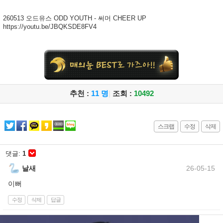
260513 오드유스 ODD YOUTH - 써머 CHEER UP
https://youtu.be/JBQKSDE8FV4
추천 :
11 명
|
조회 :
10492
스크랩
수정
삭제
댓글:
1
날새
26-05-15
이뻐
수정
삭제
답글