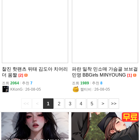
찰진 핫팬츠 뒤태 김도아 치어리
파란 밀착 민소매 가슴골 브브걸
더 움짤
민영 BBGirls MINYOUNG
[2]
[1]
조회
2064
l
추천
7
조회
1989
l
추천
8
KKonG
l
26-08-05
짤티비
l
26-08-05
<<
<
1
2
3
4
5
>
>>