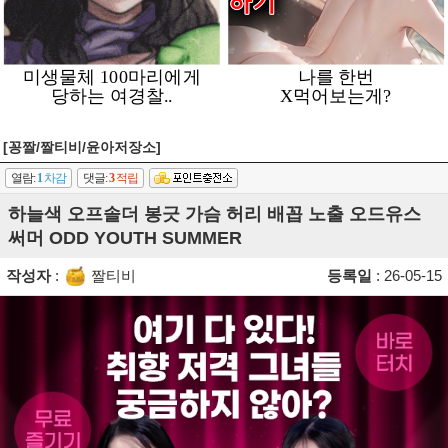
[꽁짤/짤티비/윤아저장소]
열람:
1
차감
댓글:
3
적립
하늘색 오프솔더 봉긋 가슴 허리 배꼽 노출 오드유스
써머 ODD YOUTH SUMMER
작성자
:
짤티비
등록일
: 26-05-15