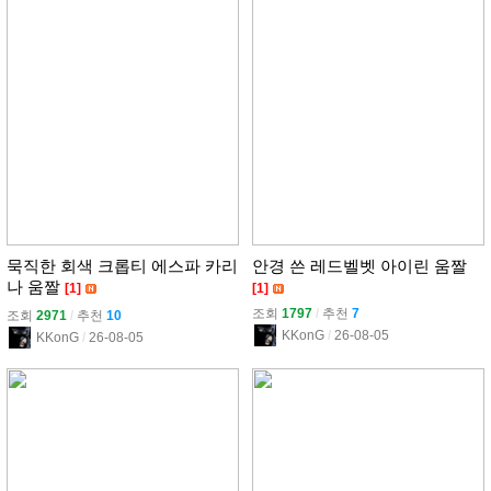
묵직한 회색 크롭티 에스파 카리
안경 쓴 레드벨벳 아이린 움짤
나 움짤
[1]
[1]
조회
1797
l
추천
7
조회
2971
l
추천
10
KKonG
l
26-08-05
KKonG
l
26-08-05