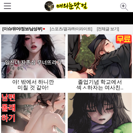
[이슈/유머/정보/남성부]
[스포츠/결과/하이라이트]
[전체글 보기]