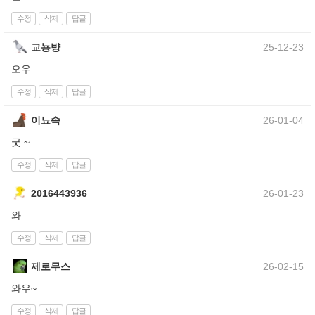
수정
삭제
답글
교뇽뱡
25-12-23
오우
수정
삭제
답글
이뇨속
26-01-04
굿 ~
수정
삭제
답글
2016443936
26-01-23
와
수정
삭제
답글
제로무스
26-02-15
와우~
수정
삭제
답글