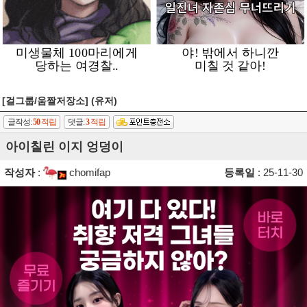
[걸그룹/움짤저장소] (유저)
글작성:
50
적립
댓글:
3
적립
아이칠린 이지 엉덩이
작성자
:
chomifap
등록일
: 25-11-30