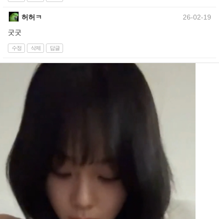
허허ㅋ
26-02-19
굿굿
수정
삭제
답글