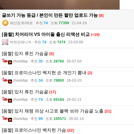
글쓰기 가능 등급 / 본인이 만든 짤만 업로드 가능
[8]
매단장 BJ케로
l
추천
74
l
조회
77399
l
21-04-19
[움짤] 치어리더 VS 아이돌 출신 리액션 비교
(+19)
박연진매니저
l
추천
74
l
조회
7474
l
23-03-08
[움짤] 있지 류진 가슴골
[5]
chomifap
l
추천
35
l
조회
28760
l
26-07-04
[움짤] 프로미스나인 백지헌 손 개인기 뽐내
[2]
chomifap
l
추천
34
l
조회
78800
l
26-03-20
[움짤] 있지 류진 가슴골
[17]
chomifap
l
추천
74
l
조회
69184
l
26-02-21
[움짤] 있지 채령 의상 사고로 블랙 브라 가슴골 노출
[21]
chomifap
l
추천
99
l
조회
100571
l
26-02-14
[움짤] 프로미스나인 백지헌 가슴
[22]