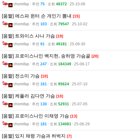
chomifap
l
추천
75
l
조회
48372
l
25-10-06
[움짤] 에스파 윈터 손 개인기 뽐내
[15]
chomifap
l
추천
103
l
조회
79547
l
25-10-02
[움짤] 트와이스 사나 가슴
[19]
chomifap
l
추천
91
l
조회
49181
l
25-09-30
[움짤] 프로미스나인 백지헌, 송하영 가슴골
[20]
chomifap
l
추천
247
l
조회
184349
l
25-08-17
[움짤] 전소미 가슴
[10]
chomifap
l
추천
161
l
조회
95624
l
25-07-10
[움짤] 케플러 김다연 가슴
[10]
chomifap
l
추천
130
l
조회
52931
l
25-07-05
[움짤] 프로미스나인 이채영 가슴
[13]
chomifap
l
추천
181
l
조회
134081
l
25-06-29
[움짤] 있지 채령 가슴과 허벅지
[7]