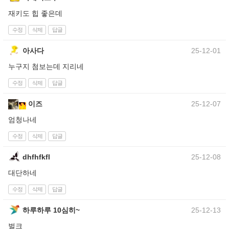
재키도 힙 좋은데
수정
삭제
답글
아사다
25-12-01
누구지 첨보는데 지리네
수정
삭제
답글
이즈
25-12-07
엄청나네
수정
삭제
답글
dhfhfkfl
25-12-08
대단하네
수정
삭제
답글
하루하루 10심히~
25-12-13
벌크