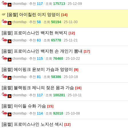
chomifap
l
추천
117
l
조회
175713
l
25-12-09
☞ [움짤] 아이칠린 이지 엉덩이
[14]
chomifap
l
추천
58
l
조회
50194
l
25-11-30
[움짤] 프로미스나인 백지헌 허벅지
[12]
chomifap
l
추천
63
l
조회
65778
l
25-11-21
[움짤] 프로미스나인 백지헌 손 개인기 뽐내
[17]
chomifap
l
추천
115
l
조회
76460
l
25-10-22
[움짤] 에이핑크 윤보미 가슴과 엉덩이
[9]
chomifap
l
추천
81
l
조회
58386
l
25-10-18
[움짤] 블랙핑크 제니의 젖은 몸과 가슴
[16]
chomifap
l
추천
117
l
조회
100281
l
25-10-11
[움짤] 아이들 슈화 가슴
[15]
chomifap
l
추천
114
l
조회
92010
l
25-10-08
[움짤] 프로미스나인 노지선 섹시
[12]