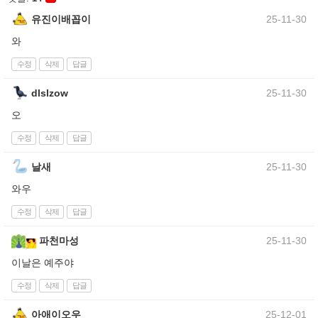
유진이배꼽이
25-11-30
와
수정
삭제
답글
dlslzow
25-11-30
오
수정
삭제
답글
날새
25-11-30
와우
수정
삭제
답글
파천마성
25-11-30
이날은 예주야
수정
삭제
답글
아애이오우
25-12-01