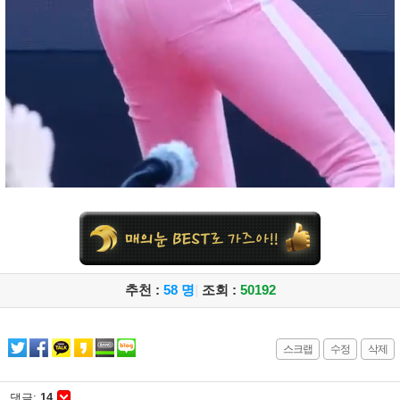
추천 :
58 명
|
조회 :
50192
스크랩
수정
삭제
댓글:
14