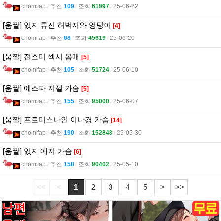
chomifap
l
추천
109
l
조회
61997
l
25-06-22
[움짤] 있지 류진 허벅지와 엉덩이
[4]
chomifap
l
추천
68
l
조회
45619
l
25-06-20
[움짤] 전소미 섹시 몸매
[5]
chomifap
l
추천
105
l
조회
51724
l
25-06-10
[움짤] 에스파 지젤 가슴
[5]
chomifap
l
추천
155
l
조회
95000
l
25-06-07
[움짤] 프로미스나인 이나경 가슴
[14]
chomifap
l
추천
190
l
조회
152848
l
25-05-30
[움짤] 있지 예지 가슴
[6]
chomifap
l
추천
158
l
조회
90402
l
25-05-10
<<
<
1
2
3
4
5
>
>>