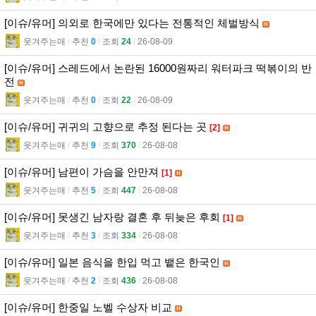
[이슈/유머] 의외로 한국에만 있다는 전통적인 체벌방식
웃겨주는매
l
추천
0
l
조회
24
l
26-08-09
[이슈/유머] 스레드에서 논란된 16000원짜리 워터파크 떡볶이의 반
전
웃겨주는매
l
추천
0
l
조회
22
l
26-08-09
[이슈/유머] 귀귀의 고향으로 추정 된다는 곳
[2]
웃겨주는매
l
추천
9
l
조회
370
l
26-08-08
[이슈/유머] 남편이 가슴을 안만져
[1]
웃겨주는매
l
추천
5
l
조회
447
l
26-08-08
[이슈/유머] 못생긴 남자랑 결혼 후 뒤늦은 후회
[1]
웃겨주는매
l
추천
3
l
조회
334
l
26-08-08
[이슈/유머] 일본 음식을 한입 먹고 뱉은 한국인
웃겨주는매
l
추천
2
l
조회
436
l
26-08-08
[이슈/유머] 한중일 노벨 수상자 비교