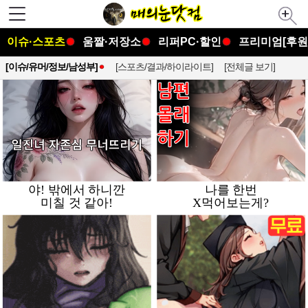
이슈·스포츠
움짤·저장소
리퍼PC·할인
프리미엄[후원
[이슈/유머/정보/남성부]
[스포츠/결과/하이라이트]
[전체글 보기]