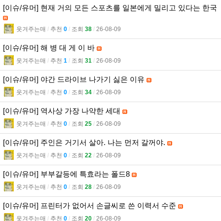
[이슈/유머] 현재 거의 모든 스포츠를 일본에게 밀리고 있다는 한국
웃겨주는매
l
추천
0
l
조회
38
l
26-08-09
[이슈/유머] 해 병 대 게 이 바
웃겨주는매
l
추천
1
l
조회
31
l
26-08-09
[이슈/유머] 야간 드라이브 나가기 싫은 이유
웃겨주는매
l
추천
0
l
조회
34
l
26-08-09
[이슈/유머] 역사상 가장 나약한 세대
웃겨주는매
l
추천
0
l
조회
25
l
26-08-09
[이슈/유머] 주인은 거기서 살아. 나는 먼저 갈꺼야.
웃겨주는매
l
추천
0
l
조회
22
l
26-08-09
[이슈/유머] 부부갈등에 특효라는 폴드8
웃겨주는매
l
추천
0
l
조회
28
l
26-08-09
[이슈/유머] 프린터가 없어서 손글씨로 쓴 이력서 수준
웃겨주는매
l
추천
0
l
조회
20
l
26-08-09