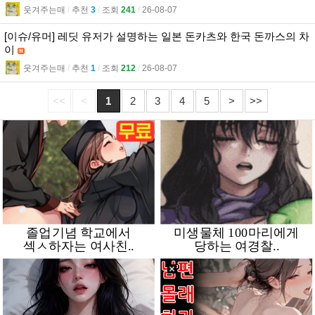
웃겨주는매
l
추천
3
l
조회
241
l
26-08-07
[이슈/유머] 레딧 유저가 설명하는 일본 돈카츠와 한국 돈까스의 차
이
웃겨주는매
l
추천
1
l
조회
212
l
26-08-07
<<
<
1
2
3
4
5
>
>>