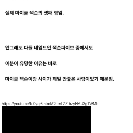
https://youtu.be/k-0yqi6mtmM?si=LZZ-bzyHAU3g1WMb