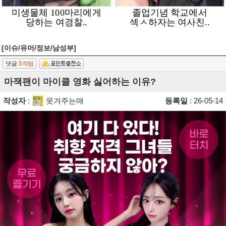
[이슈/유머/정보/남성부]
댓글:
5
적립
마잭팬이 마이클 영화 싫어하는 이유?
작성자
:
웃겨주는매
등록일
: 26-05-14