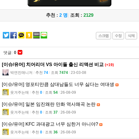
추천 :
2 명
|
조회 :
2129
스크랩
수정
삭제
댓글:
0
[이슈/유머] 치어리더 VS 아이돌 출신 리액션 비교
(+19)
박연진매니저
l
추천
74
l
조회
7474
l
23-03-08
[이슈/유머] 영포티만큼 삼대남들도 너무 싫다는 여대생
웃겨주는매
l
추천
0
l
조회
54
l
26-08-09
[이슈/유머] 일본 임진왜란 만화 역사왜곡 논란
웃겨주는매
l
추천
0
l
조회
37
l
26-08-09
[이슈/유머] KFC 과대광고 너무 심한거 아니야?
웃겨주는매
l
추천
0
l
조회
36
l
26-08-09