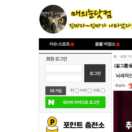
이슈·스포츠
움짤·저장소
홈
>
움짤·저
[걸그룹/
뇌쇄적인
작성자:
ID
비번
자동