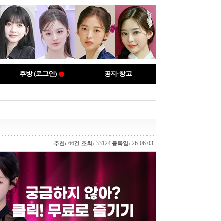
후방 (로그인)
공지·창고
66건
33124
26-06-03
추천:
조회:
등록일: