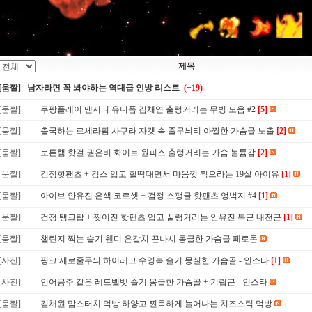
제목
[움짤] 남자라면 꼭 봐야하는 역대급 인방 리스트
(+19)
[움짤]
쿠팡플레이 맨시티 유니폼 김채연 출렁거리는 무빙 모음 #2
[5]
[움짤]
출국하는 르세라핌 사쿠라 자켓 속 줄무늬티 아찔한 가슴골 노출
[2]
[움짤]
토튼햄 핫걸 권은비 화이트 원피스 출렁거리는 가슴 볼륨감
[2]
[움짤]
검정핫팬츠 + 검스 입고 헐떡대면서 마음껏 찍으라는 19살 아이유
[1]
[움짤]
아이브 안유진 은색 코르셋 + 검정 스팽글 핫팬츠 엉벅지 #4
[1]
[움짤]
검정 탱크탑 + 찢어진 핫팬츠 입고 꿀렁거리는 안유진 복근 내전근
[1]
[움짤]
챌린지 찍는 슬기 웬디 은갈치 끈나시 몽글한 가슴골 페로몬
[사진]
핑크 세로줄무늬 하이레그 수영복 슬기 몽실한 가슴골 - 인스타
[1]
[사진]
인어공주 같은 레드벨벳 슬기 몽글한 가슴골 + 기립근 - 인스타
[움짤]
김채원 맘스터치 먹방 하얗고 찐득하게 늘어나는 치즈스틱 먹방