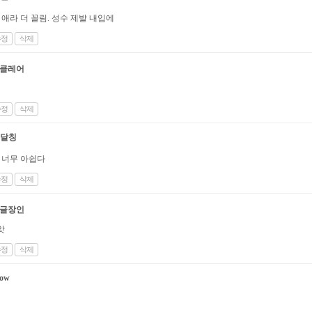
애라 더 꼴림. 성수 제발 내입에
수정
삭제
클레어
수정
삭제
달칭
 너무 아쉽다
수정
삭제
글장인
앗
수정
삭제
zow