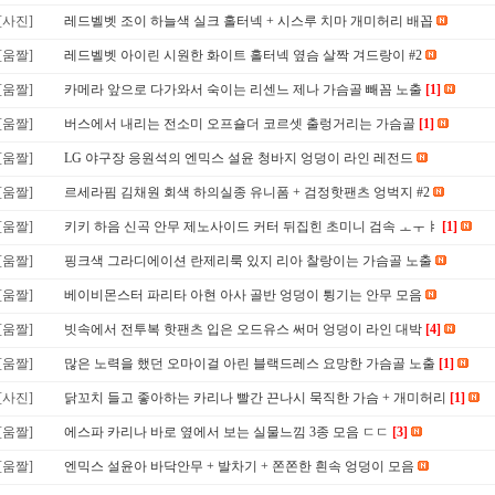
[사진]
레드벨벳 조이 하늘색 실크 홀터넥 + 시스루 치마 개미허리 배꼽
[움짤]
레드벨벳 아이린 시원한 화이트 홀터넥 옆슴 살짝 겨드랑이 #2
[움짤]
카메라 앞으로 다가와서 숙이는 리센느 제나 가슴골 빼꼼 노출
[1]
[움짤]
버스에서 내리는 전소미 오프숄더 코르셋 출렁거리는 가슴골
[1]
[움짤]
LG 야구장 응원석의 엔믹스 설윤 청바지 엉덩이 라인 레전드
[움짤]
르세라핌 김채원 회색 하의실종 유니폼 + 검정핫팬츠 엉벅지 #2
[움짤]
키키 하음 신곡 안무 제노사이드 커터 뒤집힌 초미니 검속 ㅗㅜㅑ
[1]
[움짤]
핑크색 그라디에이션 란제리룩 있지 리아 찰랑이는 가슴골 노출
[움짤]
베이비몬스터 파리타 아현 아사 골반 엉덩이 튕기는 안무 모음
[움짤]
빗속에서 전투복 핫팬츠 입은 오드유스 써머 엉덩이 라인 대박
[4]
[움짤]
많은 노력을 했던 오마이걸 아린 블랙드레스 요망한 가슴골 노출
[1]
[사진]
닭꼬치 들고 좋아하는 카리나 빨간 끈나시 묵직한 가슴 + 개미허리
[1]
[움짤]
에스파 카리나 바로 옆에서 보는 실물느낌 3종 모음 ㄷㄷ
[3]
[움짤]
엔믹스 설윤아 바닥안무 + 발차기 + 쫀쫀한 흰속 엉덩이 모음