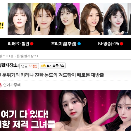
리퍼PC·할인
프리미엄[후원]
BJ·방송(+19)
장소
> [걸그룹/움짤저장소]
움짤저장소]
댓글:
3
적립
 분위기의 카리나 진한 농도의 겨드랑이 페로몬 대방출
연예가중매