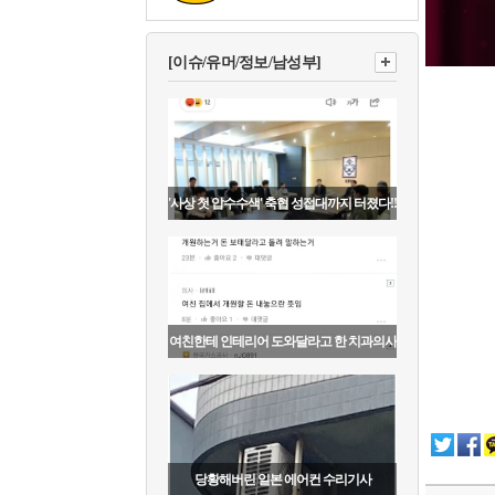
[이슈/유머/정보/남성부]
'사상 첫 압수수색' 축협 성접대까지 터졌다!!
여친한테 인테리어 도와달라고 한 치과의사
당황해버린 일본 에어컨 수리기사