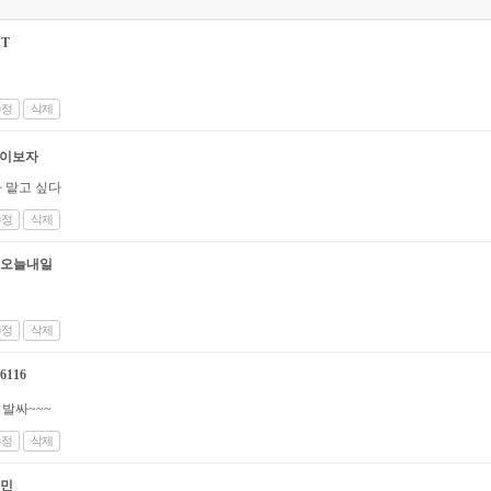
건
CT
수정
삭제
이보자
 맡고 싶다
수정
삭제
오늘내일
수정
삭제
6116
발싸~~~
수정
삭제
민