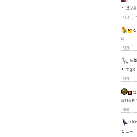
땀많은 
답글
싱
와..
답글
노쿤
조명이
답글
댓
킁카킁카
답글
dlsl
ㅗㅜㅑ