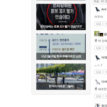
댓글 :
11
the
어우야
답글
전자담배는 로봇 꼬X 빨기 연습이다?
같
하 진짜
답글
12년 2월 29일 한국 쿠웨이트전 심판
어제
ㅗㅜㅑ
답글
5144
한국의 새로운 그늘막
페로몬 
답글
유지