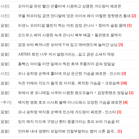
[사진]
오마이걸 유빈 빨간 끈홀터넥 시원하고 상큼한 겨드랑이 페로몬
[사진]
쿠플 하프타임 공연 잔디밭에 앉은 아이브 레이 아찔한 청핫팬츠 틈새
[2]
[움짤]
리센느 프리티걸 챌린지 찍는 아린 검정 끈나시 + 청바지 슬림 몸매
[1]
[움짤]
오드유스 써머 시원한 녹색 끈나시 복부 배꼽 + 돌핀팬츠 꿀벅지
[움짤]
검정 브라 삐져나온 보라색 V넥 입고 에버랜드에 놀러간 닝닝
[3]
[움짤]
ARTMS 희진 너무 커서 덜렁거리는...길고 굵은 소세지 먹방
[움짤]
흠뻑쇼 아이들 미연 밑에서 찍은 회색 주름치마 검속 엉밑살
[사진]
프나 송하영 순백색 홀터넥 의상 은근한 가슴골 페로몬 - 인스타
[3]
[움짤]
자컨 카메라 각도가 옳게 된 지지원...묵직한 가슴골 + 크로슴백
[10]
[움짤]
뒤에서 본 포니테일 사쿠라 시원한 원오프숄더 + 검정핫팬츠 엉밑살
[1]
[+추가]
백지헌 영화 호프 시사회 블랙 미니드레스 요망한 가슴골 페로몬
[4]
[움짤]
프나 송하영 박지원 순백색 민소매 겨드랑이 페로몬 - 인스타
[1]
[움짤]
있지 예지 미드에 구멍난 흰티 뭉클거리는 호피 브라 가슴골 #2
[움짤]
인터뷰 내내 생팬티 보일까봐 안절부절하는 엠마 스톤 결국...
[1]