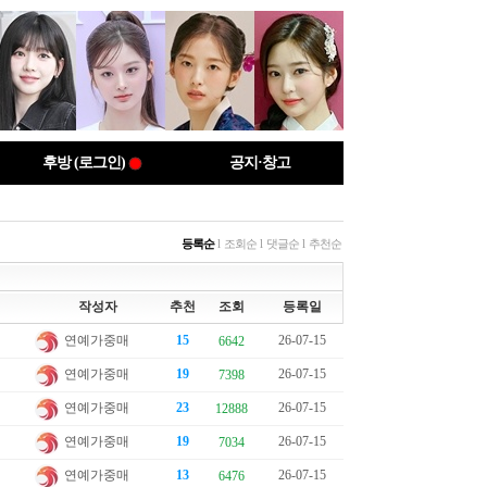
후방 (로그인)
공지·창고
등록순
l
조회순
l
댓글순
l
추천순
작성자
추천
조회
등록일
연예가중매
15
26-07-15
6642
연예가중매
19
26-07-15
7398
연예가중매
23
26-07-15
12888
연예가중매
19
26-07-15
7034
연예가중매
13
26-07-15
6476