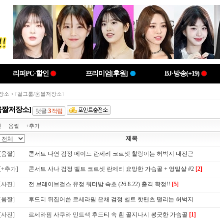
리퍼PC·할인
프리미엄[후원]
BJ·방송(+19)
장소
> [걸그룹/움짤저장소]
움짤저장소]
댓글:
3
적립
진
움짤
+추가
제목
[움짤]
콘서트 나연 검정 메이드 란제리 코르셋 찰랑이는 허벅지 내전근
[+추가]
콘서트 사나 검정 벨트 코르셋 란제리 요망한 가슴골 + 엉밑살 #2
[2]
[사진]
전 브레이브걸스 유정 워터밤 속초 (26.8.22) 출격 확정!!
[5]
[움짤]
후드티 뒤집어쓴 르세라핌 은채 검정 벨트 핫팬츠 떨리는 허벅지
[사진]
르세라핌 사쿠라 민트색 후드티 속 흰 골지나시 봉긋한 가슴골
[1]