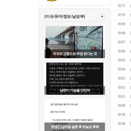
8171
8170
[이슈/유머/정보/남성부]
8169
8168
8167
8166
귀귀의 고향으로 추정 된다는 곳
8165
8164
8163
8162
남편이 가슴을 안만져
8161
8160
8159
8158
못생긴 남자랑 결혼 후 뒤늦은 후회