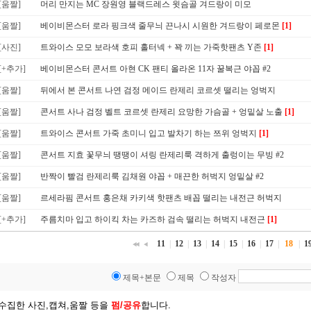
[움짤]
머리 만지는 MC 장원영 블랙드레스 윗슴골 겨드랑이 미모
[움짤]
베이비몬스터 로라 핑크색 줄무늬 끈나시 시원한 겨드랑이 페로몬
[1]
[사진]
트와이스 모모 보라색 호피 홀터넥 + 꽉 끼는 가죽핫팬츠 Y존
[1]
[+추가]
베이비몬스터 콘서트 아현 CK 팬티 올라온 11자 꿀복근 야꼽 #2
[움짤]
뒤에서 본 콘서트 나연 검정 메이드 란제리 코르셋 떨리는 엉벅지
[움짤]
콘서트 사나 검정 벨트 코르셋 란제리 요망한 가슴골 + 엉밑살 노출
[1]
[움짤]
트와이스 콘서트 가죽 초미니 입고 발차기 하는 쯔위 엉벅지
[1]
[움짤]
콘서트 지효 꽃무늬 땡땡이 셔링 란제리룩 격하게 출렁이는 무빙 #2
[움짤]
반짝이 빨검 란제리룩 김채원 야꼽 + 매끈한 허벅지 엉밑살 #2
[움짤]
르세라핌 콘서트 홍은채 카키색 핫팬츠 배꼽 떨리는 내전근 허벅지
[+추가]
주름치마 입고 하이킥 차는 카즈하 검속 떨리는 허벅지 내전근
[1]
11
|
12
|
13
|
14
|
15
|
16
|
17
|
18
|
1
제목+본문
제목
작성자
 수집한 사진,캡쳐,움짤 등을
펌/공유
합니다.