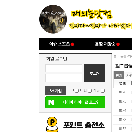
이슈·스포츠
움짤·저장소
홈
>
움짤·저
[걸그룹/
전체
사
번호
ID
비번
자동
8176
8175
8174
8173
8172