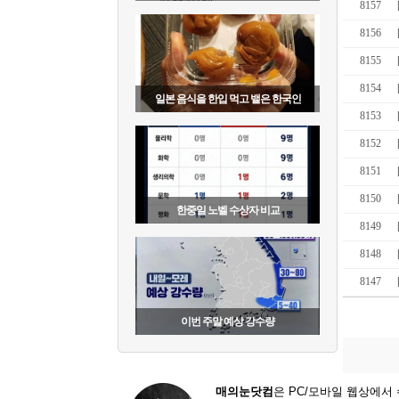
8157
8156
8155
8154
일본 음식을 한입 먹고 뱉은 한국인
8153
8152
8151
8150
한중일 노벨 수상자 비교
8149
8148
8147
이번 주말 예상 강수량
매의눈닷컴
은 PC/모바일 웹상에서