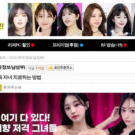
리퍼PC·할인
프리미엄[후원]
BJ·방송(+19)
포츠
> [이슈/유머/정보/남성부]
머/정보/남성부]
댓글:
5
적립
독 자녀 치료하는 방법
웃겨주는매