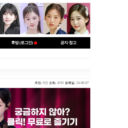
후방 (로그인)
공지·창고
9건
4191
24-06-07
추천:
조회:
등록일: