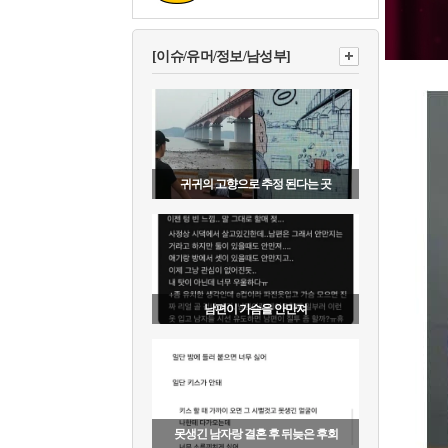
[이슈/유머/정보/남성부]
귀귀의 고향으로 추정 된다는 곳
남편이 가슴을 안만져
못생긴 남자랑 결혼 후 뒤늦은 후회