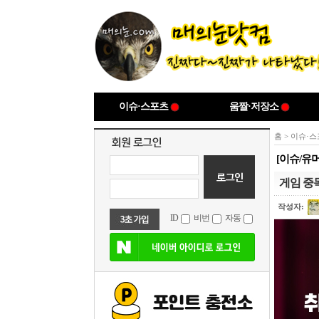
이슈·스포츠
움짤·저장소
홈
>
이슈·스
[이슈/유
게임 중
작성자:
ID
비번
자동