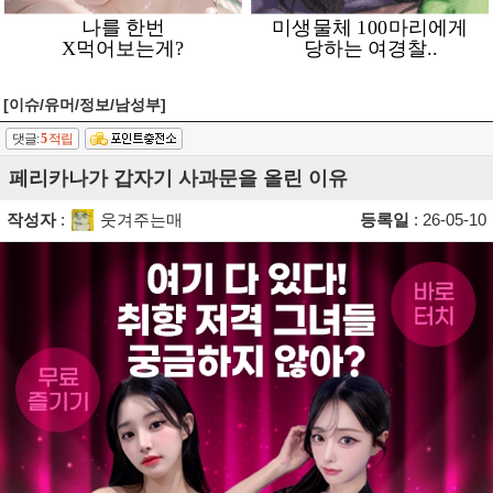
[이슈/유머/정보/남성부]
댓글:
5
적립
페리카나가 갑자기 사과문을 올린 이유
작성자
:
웃겨주는매
등록일
: 26-05-10