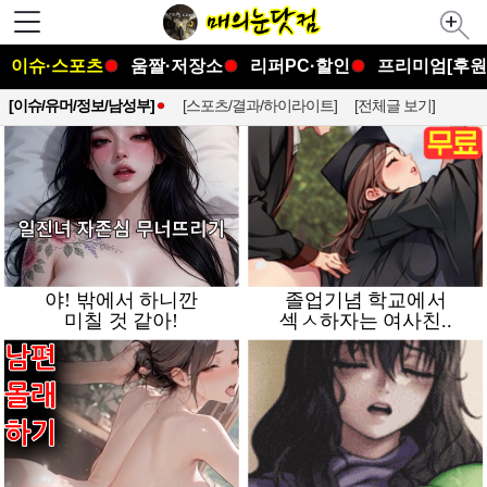
이슈·스포츠
움짤·저장소
리퍼PC·할인
프리미엄[후원
[이슈/유머/정보/남성부]
[스포츠/결과/하이라이트]
[전체글 보기]