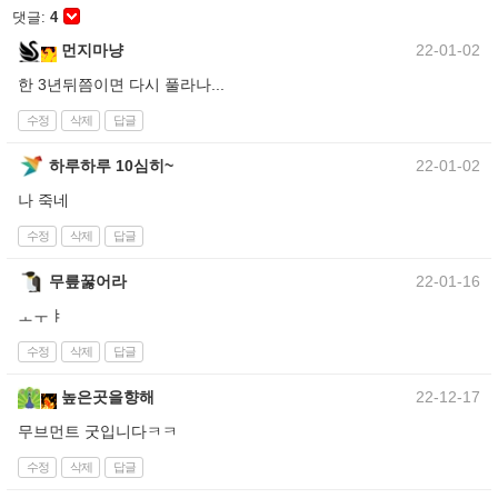
댓글:
4
먼지마냥
22-01-02
한 3년뒤쯤이면 다시 풀라나...
수정
삭제
답글
하루하루 10심히~
22-01-02
나 죽네
수정
삭제
답글
무릎꿇어라
22-01-16
ㅗㅜㅑ
수정
삭제
답글
높은곳을향해
22-12-17
무브먼트 굿입니다ㅋㅋ
수정
삭제
답글