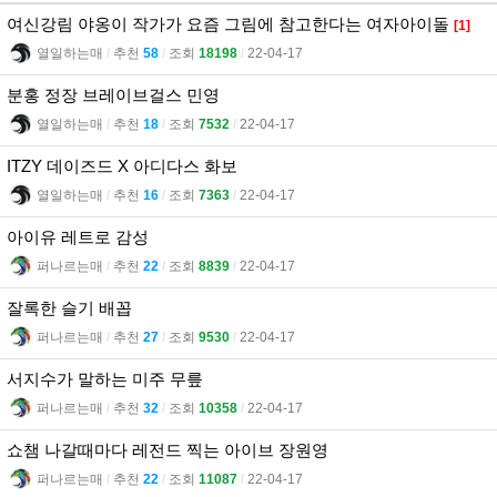
여신강림 야옹이 작가가 요즘 그림에 참고한다는 여자아이돌
[1]
열일하는매
l
추천
58
l
조회
18198
l
22-04-17
분홍 정장 브레이브걸스 민영
열일하는매
l
추천
18
l
조회
7532
l
22-04-17
ITZY 데이즈드 X 아디다스 화보
열일하는매
l
추천
16
l
조회
7363
l
22-04-17
아이유 레트로 감성
퍼나르는매
l
추천
22
l
조회
8839
l
22-04-17
잘록한 슬기 배꼽
퍼나르는매
l
추천
27
l
조회
9530
l
22-04-17
서지수가 말하는 미주 무릎
퍼나르는매
l
추천
32
l
조회
10358
l
22-04-17
쇼챔 나갈때마다 레전드 찍는 아이브 장원영
퍼나르는매
l
추천
22
l
조회
11087
l
22-04-17