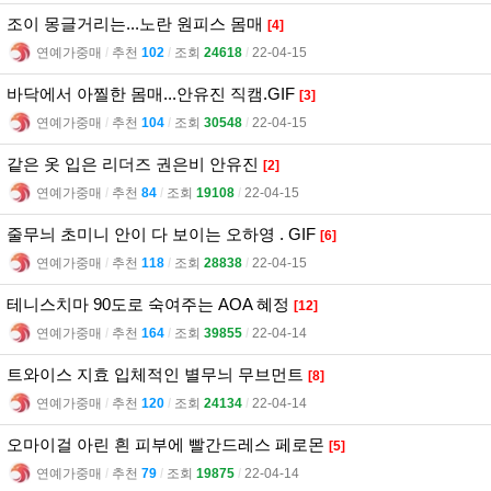
조이 몽글거리는...노란 원피스 몸매
[4]
연예가중매
l
추천
102
l
조회
24618
l
22-04-15
바닥에서 아찔한 몸매...안유진 직캠.GIF
[3]
연예가중매
l
추천
104
l
조회
30548
l
22-04-15
같은 옷 입은 리더즈 권은비 안유진
[2]
연예가중매
l
추천
84
l
조회
19108
l
22-04-15
줄무늬 초미니 안이 다 보이는 오하영 . GIF
[6]
연예가중매
l
추천
118
l
조회
28838
l
22-04-15
테니스치마 90도로 숙여주는 AOA 혜정
[12]
연예가중매
l
추천
164
l
조회
39855
l
22-04-14
트와이스 지효 입체적인 별무늬 무브먼트
[8]
연예가중매
l
추천
120
l
조회
24134
l
22-04-14
오마이걸 아린 흰 피부에 빨간드레스 페로몬
[5]
연예가중매
l
추천
79
l
조회
19875
l
22-04-14