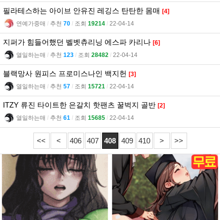
필라테스하는 아이브 안유진 레깅스 탄탄한 몸매
[4]
연예가중매
l
추천
70
l
조회
19214
l
22-04-14
지퍼가 힘들어했던 벨벳츄리닝 에스파 카리나
[6]
열일하는매
l
추천
123
l
조회
28482
l
22-04-14
블랙망사 원피스 프로미스나인 백지헌
[3]
열일하는매
l
추천
57
l
조회
15721
l
22-04-14
ITZY 류진 타이트한 은갈치 핫팬츠 꿀벅지 골반
[2]
열일하는매
l
추천
61
l
조회
15685
l
22-04-14
<<
<
406
407
408
409
410
>
>>