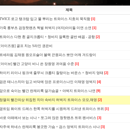
제목
TWICE 로고 탱크탑 입고 물 뿌리는 트와이스 지효의 묵직함
[1]
가죽 롱부츠 검정핫팬츠 쩍벌 허벅지 (여자)아이들 미연 소연
[1]
트와이스 다현 흰 골지크롭티 + 청바지 잘록한 골반 배꼽 - 공항
[2]
[아이즈원] 골프 치는 S라인 권은비
르세라핌 김채원 원오프숄더 블랙 끈원피스 뽀얀 어깨 겨드랑이
[아이브] 빨간 고양이 비니 쓴 장원영 귀여움 수준
[1]
하이키 리이나 핑크색 줄무늬 크롭티 찰랑이는 바운스 + 청바지 엉태
[2]
검은 테니스치마 입고 바닥에 앉은 프로미스나인 이채영 엉벅지
[4]
앞으로 숙이는 빨간 란제리룩 알가슴골 + 야벅지 트와이스 나연
[9]
정열의 빨간의상 뒤집힌 치마 속바지 허벅지 트와이스 모모,채영
[2]
옆트임 화이트 드레스 한쪽 허벅지를 시원하게 드러낸 트와이스 쯔위
[1]
바로 아래에서 보는 사나 + 쪼그려 앉은 청핫팬츠 쯔위 팬서비스
[3]
자주색 하네스 란제리룩 봉긋한 가슴 + 검스 엉벅지 트와이스 사나
[3]