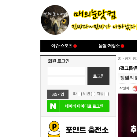
이슈·스포츠
움짤·저장소
홈
>
공지·창
[걸그룹/
정열의 
작성자:
ID
비번
자동