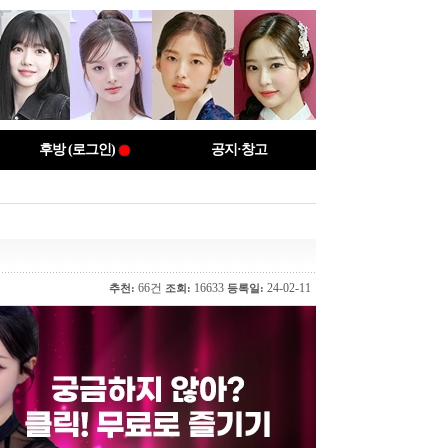
후방 (로그인)
공지·창고
66건
16633
24-02-11
추천:
조회:
등록일: