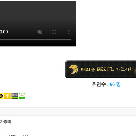
추천수 :
66 명
가중매