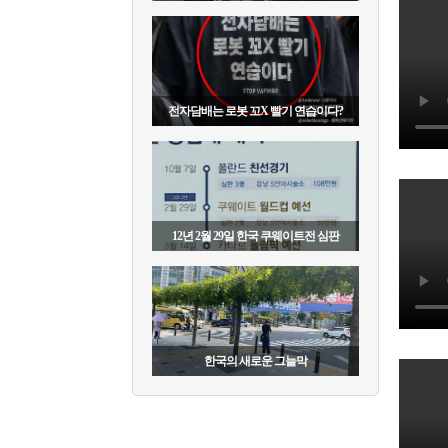
전자담배는 로봇 꼬X 빨기 연습이다?
12년 2월 29일 한국 쿠웨이트전 심판
한국의 새로운 그늘막