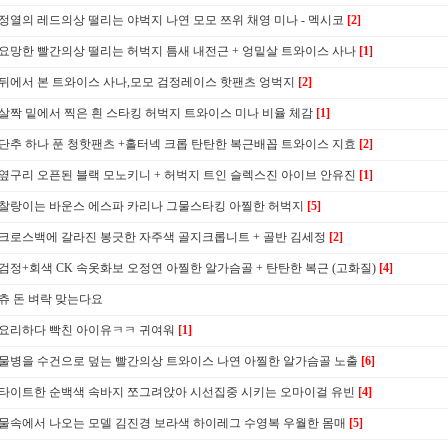
정열의 레드의상 떨리는 야벅지 나연 모모 쯔위 채영 미나 - 멕시코
[2]
요망한 빨간의상 떨리는 허벅지 틈새 내전근 + 엉밑살 트와이스 사나
[1]
뒤에서 본 트와이스 사나,모모 검정레이스 핫팬츠 엉벅지
[2]
살짝 밑에서 찍은 흰 스타킹 허벅지 트와이스 미나 비율 체감
[1]
단추 하나 푼 청핫팬츠 +홀터넥 크롭 탄탄한 복근배꼽 트와이스 지효
[2]
옆구리 오픈된 블랙 모노키니 + 허벅지 트인 슬렉스진 아이브 안유진
[1]
찰랑이는 바운스 에스파 카리나 그물스타킹 아찔한 허벅지
[5]
크로스백에 갈라진 봉긋한 자주색 골지크롭니트 + 골반 김세정
[2]
검정+회색 CK 속옷화보 오정연 아찔한 알가슴골 + 탄탄한 복근 (고화질)
[4]
츄 돈 벼락 맞는다요
요리하다 빡친 아이유ㅋㅋ 귀여워
[1]
물병을 수건으로 덮는 빨간의상 트와이스 나연 아찔한 알가슴골 노출
[6]
타이트한 순백색 속바지 쪼그려앉아 시선집중 시키는 오마이걸 유빈
[4]
물속에서 나오는 모델 김진경 보라색 하이레그 수영복 우월한 몸매
[5]