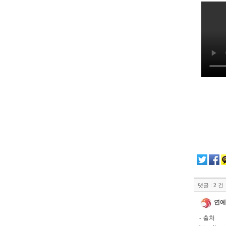
댓글 :
2
건
연예
- 출처