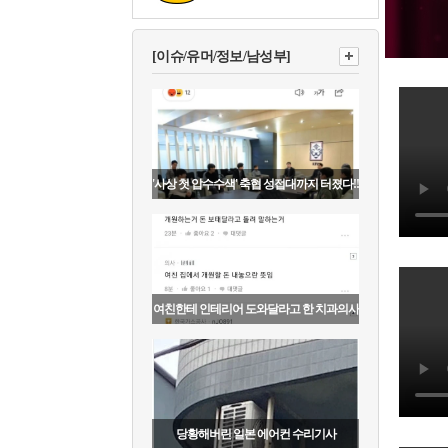
[이슈/유머/정보/남성부]
'사상 첫 압수수색' 축협 성접대까지 터졌다!!
여친한테 인테리어 도와달라고 한 치과의사
당황해버린 일본 에어컨 수리기사