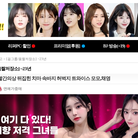
리퍼PC·할인
프리미엄[후원]
BJ·방송(+19)
고
> [걸그룹/움짤저장소] ~23년
움짤저장소] ~23년
빨간의상 뒤집힌 치마 속바지 허벅지 트와이스 모모,채영
연예가중매