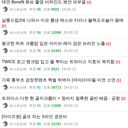
태연 Benefit 화보 촬영 비하인드 뽀얀 피부결
[1]
퍼나르는매
l
추천
46
l
조회
9583
l
24-02-13
살롱드립2에 나와서 미모 뽐낸 에스파 카리나 블랙오프숄더 몸매
[2]
퍼나르는매
l
추천
56
l
조회
12086
l
24-02-13
봉긋한 하트 크롭탑 입은 아이브 레이 검은 브라끈 노출
[1]
퍼나르는매
l
추천
76
l
조회
22403
l
24-02-13
TWICE 로고 탱크탑 입고 물 뿌리는 트와이스 지효의 묵직함
[1]
퍼나르는매
l
추천
46
l
조회
9523
l
24-02-13
가죽 롱부츠 검정핫팬츠 쩍벌 허벅지 (여자)아이들 미연 소연
[1]
퍼나르는매
l
추천
41
l
조회
18713
l
24-02-13
트와이스 다현 흰 골지크롭티 + 청바지 잘록한 골반 배꼽 - 공항
[2]
퍼나르는매
l
추천
51
l
조회
11690
l
24-02-13
[아이즈원] 골프 치는 S라인 권은비
퍼나르는매
l
추천
50
l
조회
12191
l
24-02-13