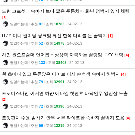
노란 코르셋 + 속바지 보다 짧은 주름치마 화난 엉벅지 있지 채령
[3]
열일하는매
l
추천
81
l
조회
18783
l
24-02-13
ITZY 미니 팬미팅 핑크빛 류진 한쪽 다리를 든 꿀벅지
[1]
열일하는매
l
추천
52
l
조회
14978
l
24-02-13
하얀 원오프숄더 언더붑 + 상상력 자극하는 꿀렁임 ITZY 채령
[4]
열일하는매
l
추천
133
l
조회
38403
l
24-02-13
흰 초미니 입고 무릎앉은 아이브 이서 순백색 속바지 허벅지
[4]
열일하는매
l
추천
79
l
조회
32991
l
24-02-13
프로미스나인 이서연 하얀 에나멜 핫팬츠 바닥안무 엉밑살 노출
[2]
열일하는매
l
추천
72
l
조회
19390
l
24-02-13
로켓펀치 수윤 발차기 안무 너무 타이트한 속바지 꿀벅지 모음
[4]
열일하는매
l
추천
56
l
조회
13219
l
24-02-13