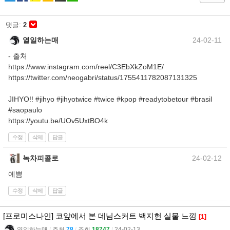
댓글:
2
열일하는매
24-02-11
- 출처
https://www.instagram.com/reel/C3EbXkZoM1E/
https://twitter.com/neogabri/status/1755411782087131325
JIHYO!! #jihyo #jihyotwice #twice #kpop #readytobetour #brasil
#saopaulo
https://youtu.be/UOv5UxtBO4k
수정
삭제
답글
녹차피콜로
24-02-12
예쁨
수정
삭제
답글
[프로미스나인] 코앞에서 본 데님스커트 백지헌 실물 느낌
[1]
열일하는매
l
추천
78
l
조회
18747
l
24-02-13