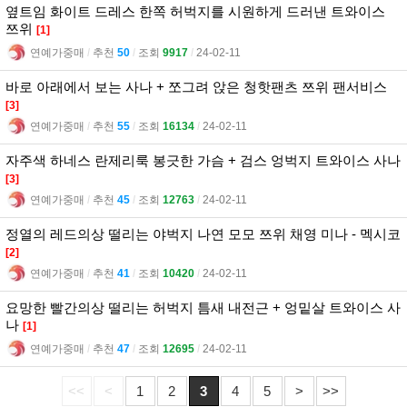
옆트임 화이트 드레스 한쪽 허벅지를 시원하게 드러낸 트와이스
쯔위
[1]
연예가중매
l
추천
50
l
조회
9917
l
24-02-11
바로 아래에서 보는 사나 + 쪼그려 앉은 청핫팬츠 쯔위 팬서비스
[3]
연예가중매
l
추천
55
l
조회
16134
l
24-02-11
자주색 하네스 란제리룩 봉긋한 가슴 + 검스 엉벅지 트와이스 사나
[3]
연예가중매
l
추천
45
l
조회
12763
l
24-02-11
정열의 레드의상 떨리는 야벅지 나연 모모 쯔위 채영 미나 - 멕시코
[2]
연예가중매
l
추천
41
l
조회
10420
l
24-02-11
요망한 빨간의상 떨리는 허벅지 틈새 내전근 + 엉밑살 트와이스 사
나
[1]
연예가중매
l
추천
47
l
조회
12695
l
24-02-11
<<
<
1
2
3
4
5
>
>>