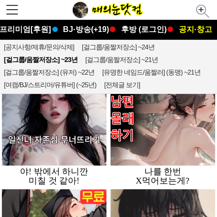
프리미엄[후원]
BJ·방송(+19)
후방 (로그인)
공지·창고
[공지사항/제휴/문의/삭제]
[걸그룹/움짤저장소] ~24년
[걸그룹/움짤저장소] ~23년
[걸그룹/움짤저장소] ~21년
[걸그룹/움짤저장소] (유저) ~22년
[유명한 네임드/움짤러] (동맹) ~21년
[여캠/BJ/스트리머/유튜버] (~25년)
[전체글 보기]