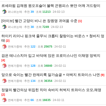
르세라핌 김채원 원오프숄더 블랙 끈원피스 뽀얀 어깨 겨드랑이
퍼나르는매
l
추천
39
l
조회
11213
l
24-02-13
[아이브] 빨간 고양이 비니 쓴 장원영 귀여움 수준
[1]
퍼나르는매
l
추천
38
l
조회
7249
l
24-02-13
하이키 리이나 핑크색 줄무늬 크롭티 찰랑이는 바운스 + 청바지 엉
태
[2]
연예가중매
l
추천
122
l
조회
25675
l
24-02-11
검은 테니스치마 입고 바닥에 앉은 프로미스나인 이채영 엉벅지
[4]
연예가중매
l
추천
128
l
조회
34840
l
24-02-11
앞으로 숙이는 빨간 란제리룩 알가슴골 + 야벅지 트와이스 나연
[9]
연예가중매
l
추천
134
l
조회
36354
l
24-02-11
정열의 빨간의상 뒤집힌 치마 속바지 허벅지 트와이스 모모,채영
[2]
연예가중매
l
추천
66
l
조회
16635
l
24-02-11