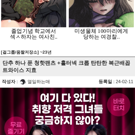
[걸그룹/움짤저장소] ~23년
단추 하나 푼 청핫팬츠 +홀터넥 크롭 탄탄한 복근배꼽
트와이스 지효
작성자
:
열일하는매
등록일
: 24-02-11