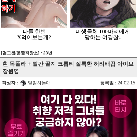
[걸그룹/움짤저장소] ~23년
흰 목폴라 + 빨간 골지 크롭티 잘록한 허리배꼽 아이브
장원영
작성자
:
열일하는매
등록일
: 24-02-15