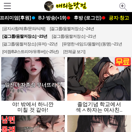
프리미엄[후원]
BJ·방송(+19)
후방 (로그인)
공지·창고
[공지사항/제휴/문의/삭제]
[걸그룹/움짤저장소] ~24년
[걸그룹/움짤저장소] ~23년
[걸그룹/움짤저장소] ~21년
[걸그룹/움짤저장소] (유저) ~22년
[유명한 네임드/움짤러] (동맹) ~21년
[여캠/BJ/스트리머/유튜버] (~25년)
[전체글 보기]