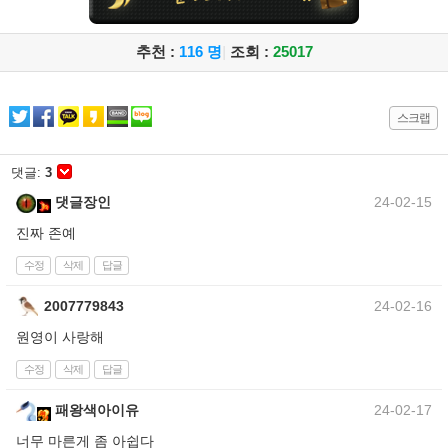
추천 :
116 명
|
조회 :
25017
스크랩
댓글:
3
댓글장인
24-02-15
진짜 존예
수정
삭제
답글
2007779843
24-02-16
원영이 사랑해
수정
삭제
답글
패왕색아이유
24-02-17
너무 마른게 좀 아쉽다