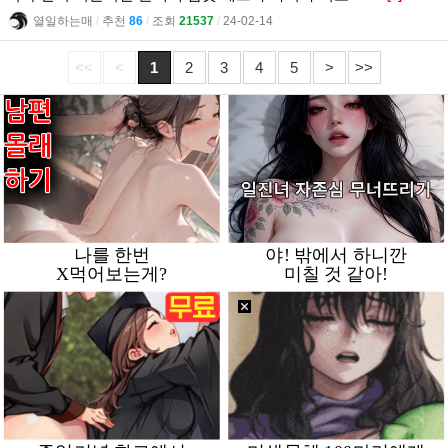
열일하는매
l
추천
86
l
조회
21537
l
24-02-14
<<
<
1
2
3
4
5
>
>>