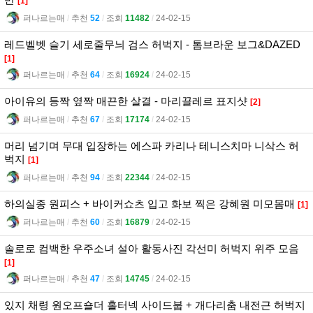
[1]
퍼나르는매
l
추천
52
l
조회
11482
l
24-02-15
레드벨벳 슬기 세로줄무늬 검스 허벅지 - 톰브라운 보그&DAZED
[1]
퍼나르는매
l
추천
64
l
조회
16924
l
24-02-15
아이유의 등짝 옆짝 매끈한 살결 - 마리끌레르 표지샷
[2]
퍼나르는매
l
추천
67
l
조회
17174
l
24-02-15
머리 넘기며 무대 입장하는 에스파 카리나 테니스치마 니삭스 허
벅지
[1]
퍼나르는매
l
추천
94
l
조회
22344
l
24-02-15
하의실종 원피스 + 바이커쇼츠 입고 화보 찍은 강혜원 미모몸매
[1]
퍼나르는매
l
추천
60
l
조회
16879
l
24-02-15
솔로로 컴백한 우주소녀 설아 활동사진 각선미 허벅지 위주 모음
[1]
퍼나르는매
l
추천
47
l
조회
14745
l
24-02-15
있지 채령 원오프숄더 홀터넥 사이드붑 + 개다리춤 내전근 허벅지