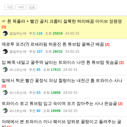
수정
삭제
답글
☞ 흰 목폴라 + 빨간 골지 크롭티 잘록한 허리배꼽 아이브 장원영
[3]
열일하는매
l
추천
116
l
조회
25019
l
24-02-15
제로투 포즈(?) 르세라핌 허윤진 흰 튜브탑 꿀복근 배꼽
[2]
열일하는매
l
추천
107
l
조회
26032
l
24-02-15
입 삐죽 내밀고 꿀주먹 날리는 트와이스 나연 흰 튜브탑 윗슴골
[3]
퍼나르는매
l
추천
85
l
조회
17633
l
24-02-15
밑에서 찍은 빨간 꽃장식 의상 찰랑이는 내전근 틈 트와이스 사나
[3]
퍼나르는매
l
추천
63
l
조회
14896
l
24-02-15
트와이스 로고 튜브탑 입고 숙이며 포즈 잡아주는 사나 뜬슴골
[2]
퍼나르는매
l
추천
80
l
조회
18998
l
24-02-15
아래에서 본 트와이스 미나 웨이브 앞뒤로 꿀렁이고 돌려주는 골
반