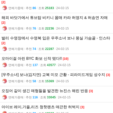
[2]
연예가중매
l
추천
86
l
조회
25183
l
24-02-15
해외 바닷가에서 튜브탑 비키니 몸매 카라 허영지 & 허송연 자매
[2]
연예가중매
l
추천
76
l
조회
22236
l
24-02-15
발리 수영장에서 수영복 입은 우주소녀 보나 몽실 가슴골 - 인스타
[2]
연예가중매
l
추천
74
l
조회
22287
l
24-02-15
오마이걸 아린 BYC 화보 신작 떴다!!
[10]
연예가중매
l
추천
137
l
조회
43577
l
24-02-15
[우주소녀] 보나(김지연) 교복 미모 근황 - 피라미드게임 성수지
[3]
연예가중매
l
추천
58
l
조회
15369
l
24-02-15
오징어 같이 생긴 매형들을 발견한 뉴진스 해린 반응
[3]
연예가중매
l
추천
116
l
조회
33045
l
24-02-15
아이브 레이,가을,리즈 청핫팬츠 매끈한 허벅지
[3]