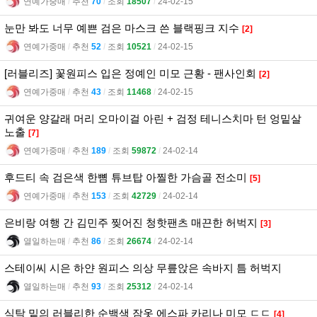
연예가중매
l
추천
70
l
조회
18507
l
24-02-15
눈만 봐도 너무 예쁜 검은 마스크 쓴 블랙핑크 지수
[2]
연예가중매
l
추천
52
l
조회
10521
l
24-02-15
[러블리즈] 꽃원피스 입은 정예인 미모 근황 - 팬사인회
[2]
연예가중매
l
추천
43
l
조회
11468
l
24-02-15
귀여운 양갈래 머리 오마이걸 아린 + 검정 테니스치마 턴 엉밑살
노출
[7]
연예가중매
l
추천
189
l
조회
59872
l
24-02-14
후드티 속 검은색 한뼘 튜브탑 아찔한 가슴골 전소미
[5]
연예가중매
l
추천
153
l
조회
42729
l
24-02-14
은비랑 여행 간 김민주 찢어진 청핫팬츠 매끈한 허벅지
[3]
열일하는매
l
추천
86
l
조회
26674
l
24-02-14
스테이씨 시은 하얀 원피스 의상 무릎앉은 속바지 틈 허벅지
열일하는매
l
추천
93
l
조회
25312
l
24-02-14
식탁 밑의 러블리한 순백색 잠옷 에스파 카리나 미모 ㄷㄷ
[4]