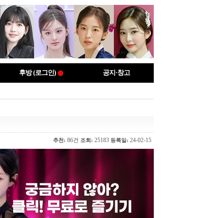
후방 (로그인)
공지·창고
86건
25183
24-02-15
추천:
조회:
등록일: