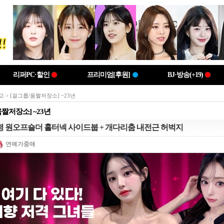
리퍼PC·할인
프리미엄[후원]
BJ·방송(+19)
고
> [걸그룹/움짤저장소] ~23년
움짤저장소] ~23년
령 원오프숄더 홀터넥 사이드붑 + 개다리춤 내전근 허벅지
연예가중매