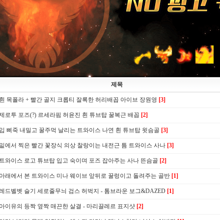
제목
흰 목폴라 + 빨간 골지 크롭티 잘록한 허리배꼽 아이브 장원영
[3]
제로투 포즈(?) 르세라핌 허윤진 흰 튜브탑 꿀복근 배꼽
[2]
입 삐죽 내밀고 꿀주먹 날리는 트와이스 나연 흰 튜브탑 윗슴골
[3]
밑에서 찍은 빨간 꽃장식 의상 찰랑이는 내전근 틈 트와이스 사나
[3]
트와이스 로고 튜브탑 입고 숙이며 포즈 잡아주는 사나 뜬슴골
[2]
아래에서 본 트와이스 미나 웨이브 앞뒤로 꿀렁이고 돌려주는 골반
[1]
레드벨벳 슬기 세로줄무늬 검스 허벅지 - 톰브라운 보그&DAZED
[1]
아이유의 등짝 옆짝 매끈한 살결 - 마리끌레르 표지샷
[2]