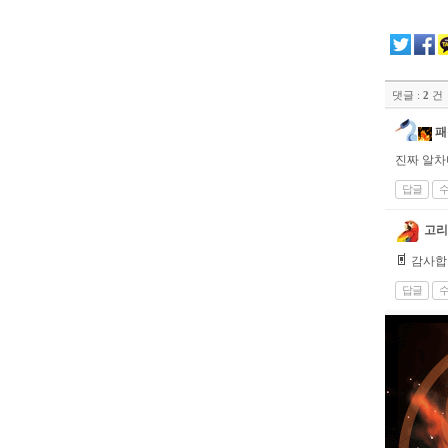
댓글 :
2
건
패
진짜 알차
답글
고리
감사합
답글