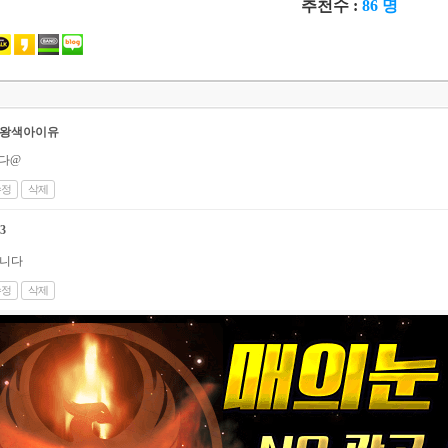
추천수 :
86 명
왕색아이유
다@
수정
삭제
3
니다
수정
삭제