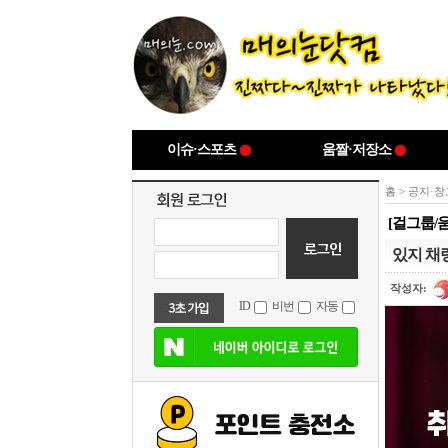
이슈·스포츠
움짤·저장소
홈
>
공지·창
[걸그룹/
있지 채
작성자:
ID
비번
자동