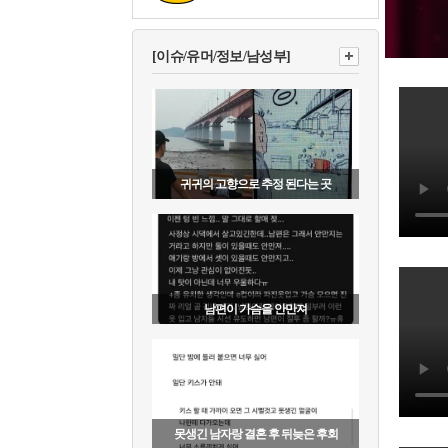
[이슈/유머/정보/남성부]
귀귀의 고향으로 추정 된다는 곳
남편이 가슴을 안만져
못생긴 남자랑 결혼 후 뒤늦은 후회