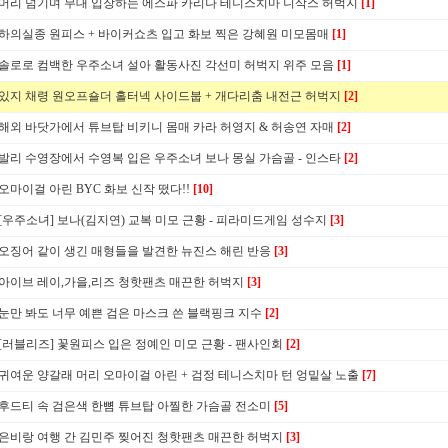
머리 넘기며 무대 입장하는 에스파 카리나 테니스치마 니삭스 허벅지
[1]
하의실종 원피스 + 바이커쇼츠 입고 화보 찍은 강혜원 미모몸매
[1]
솔로로 컴백한 우주소녀 설아 활동사진 각선미 허벅지 위주 모음
[1]
있지 채령 원오프숄더 홀터넥 사이드붑 + 개다리춤 내전근 허벅지
[2]
해외 바닷가에서 튜브탑 비키니 몸매 카라 허영지 & 허송연 자매
[2]
발리 수영장에서 수영복 입은 우주소녀 보나 몽실 가슴골 - 인스타
[2]
오마이걸 아린 BYC 화보 신작 떴다!!
[10]
[우주소녀] 보나(김지연) 교복 미모 근황 - 피라미드게임 성수지
[3]
오징어 같이 생긴 매형들을 발견한 뉴진스 해린 반응
[3]
아이브 레이,가을,리즈 청핫팬츠 매끈한 허벅지
[3]
눈만 봐도 너무 예쁜 검은 마스크 쓴 블랙핑크 지수
[2]
[러블리즈] 꽃원피스 입은 정예인 미모 근황 - 팬사인회
[2]
귀여운 양갈래 머리 오마이걸 아린 + 검정 테니스치마 턴 엉밑살 노출
[7]
후드티 속 검은색 한뼘 튜브탑 아찔한 가슴골 전소미
[5]
은비랑 여행 간 김민주 찢어진 청핫팬츠 매끈한 허벅지
[3]