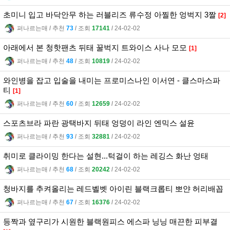
초미니 입고 바닥안무 하는 러블리즈 류수정 아찔한 엉벅지 3짤
[2]
퍼나르는매
l
추천
73
l
조회
17141
l
24-02-02
아래에서 본 청핫팬츠 뒤태 꿀벅지 트와이스 사나 모모
[1]
퍼나르는매
l
추천
48
l
조회
10819
l
24-02-02
와인병을 잡고 입술을 내미는 프로미스나인 이서연 - 클스마스파
티
[1]
퍼나르는매
l
추천
60
l
조회
12659
l
24-02-02
스포츠브라 파란 광택바지 뒤태 엉덩이 라인 엔믹스 설윤
퍼나르는매
l
추천
93
l
조회
32881
l
24-02-02
취미로 클라이밍 한다는 설현...턱걸이 하는 레깅스 화난 엉태
퍼나르는매
l
추천
68
l
조회
20242
l
24-02-02
청바지를 추켜올리는 레드벨벳 아이린 블랙크롭티 뽀얀 허리배꼽
퍼나르는매
l
추천
67
l
조회
16376
l
24-02-02
등짝과 옆구리가 시원한 블랙원피스 에스파 닝닝 매끈한 피부결