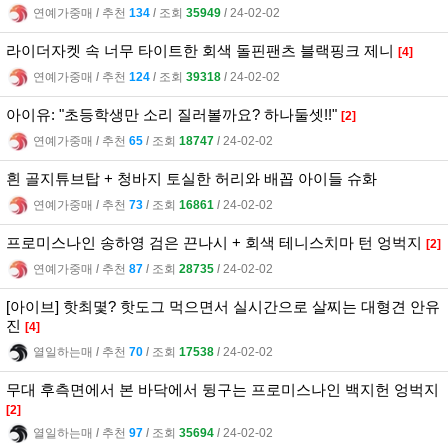
연예가중매
l
추천
134
l
조회
35949
l
24-02-02
라이더자켓 속 너무 타이트한 회색 돌핀팬츠 블랙핑크 제니
[4]
연예가중매
l
추천
124
l
조회
39318
l
24-02-02
아이유: "초등학생만 소리 질러볼까요? 하나둘셋!!"
[2]
연예가중매
l
추천
65
l
조회
18747
l
24-02-02
흰 골지튜브탑 + 청바지 토실한 허리와 배꼽 아이들 슈화
연예가중매
l
추천
73
l
조회
16861
l
24-02-02
프로미스나인 송하영 검은 끈나시 + 회색 테니스치마 턴 엉벅지
[2]
연예가중매
l
추천
87
l
조회
28735
l
24-02-02
[아이브] 핫최몇? 핫도그 먹으면서 실시간으로 살찌는 대형견 안유
진
[4]
열일하는매
l
추천
70
l
조회
17538
l
24-02-02
무대 후측면에서 본 바닥에서 뒹구는 프로미스나인 백지헌 엉벅지
[2]
열일하는매
l
추천
97
l
조회
35694
l
24-02-02