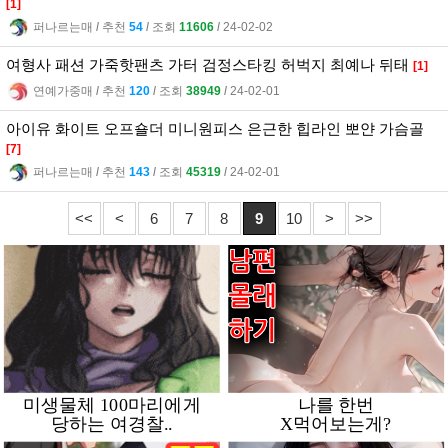
[1]
퍼나르는매
l
추천
54
l
조회
11606
l
24-02-02
여형사 패션 가죽핫팬츠 가터 검정스타킹 허벅지 최예나 뒤태
[1]
연예가중매
l
추천
120
l
조회
38949
l
24-02-01
아이유 화이트 오프숄더 미니원피스 은근한 힙라인 뽀얀 가슴골
[7]
퍼나르는매
l
추천
143
l
조회
45319
l
24-02-01
<<
<
6
7
8
9
10
>
>>