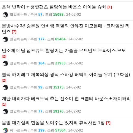
은색 반짝이 + 청핫팬츠 찰랑이는 바운스 아이들 슈화
[1]
열일하는매
l
추천
57
l
조회
15088
l
24-02-02
본방사수각! 승무원 안비행 역할의 안유진 미모몸매 - 크라임씬 리
턴즈
[7]
열일하는매
l
추천
177
l
조회
65464
l
24-02-02
민소매 데님 점프슈트 찰랑이는 가슴골 무브먼트 트와이스 모모
[2]
열일하는매
l
추천
104
l
조회
23933
l
24-02-02
블랙 하이레그 제복의상 광택 스타킹 허벅지 아이들 우기 (고화질)
[2]
열일하는매
l
추천
99
l
조회
35175
l
24-02-02
계단 내려가다 테크토닉 추는 전소미 흰 크롭티 바운스 + 개미허리
[1]
열일하는매
l
추천
77
l
조회
19176
l
24-02-02
음방 대기실의 현실을 보여주는 있지의 휴식사진 1장
[7]
퍼나르는매
l
추천
199
l
조회
57564
l
24-02-02