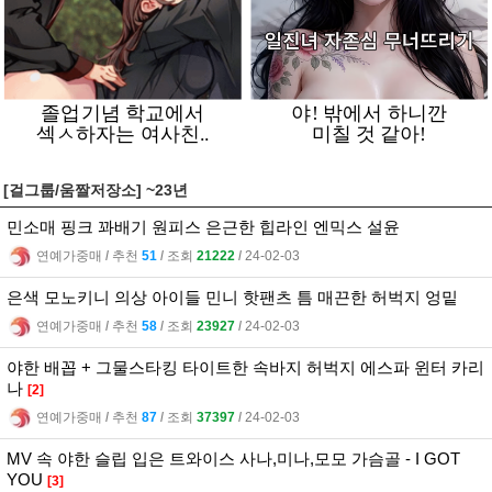
[걸그룹/움짤저장소] ~23년
민소매 핑크 꽈배기 원피스 은근한 힙라인 엔믹스 설윤
연예가중매
l
추천
51
l
조회
21222
l
24-02-03
은색 모노키니 의상 아이들 민니 핫팬츠 틈 매끈한 허벅지 엉밑
연예가중매
l
추천
58
l
조회
23927
l
24-02-03
야한 배꼽 + 그물스타킹 타이트한 속바지 허벅지 에스파 윈터 카리
나
[2]
연예가중매
l
추천
87
l
조회
37397
l
24-02-03
MV 속 야한 슬립 입은 트와이스 사나,미나,모모 가슴골 - I GOT
YOU
[3]