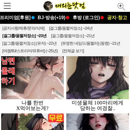
프리미엄[후원]
BJ·방송(+19)
후방 (로그인)
공지·창고
[공지사항/제휴/문의/삭제]
[걸그룹/움짤저장소] ~24년
[걸그룹/움짤저장소] ~23년
[걸그룹/움짤저장소] ~21년
[걸그룹/움짤저장소] (유저) ~22년
[유명한 네임드/움짤러] (동맹) ~21년
[여캠/BJ/스트리머/유튜버] (~25년)
[전체글 보기]